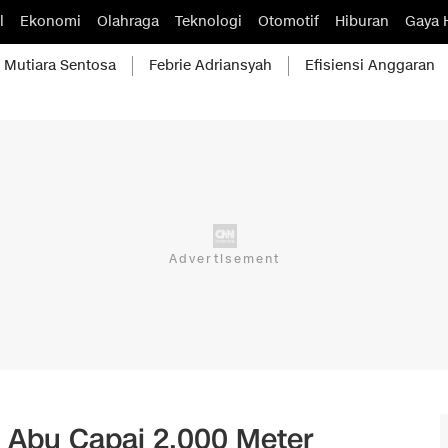
l
Ekonomi
Olahraga
Teknologi
Otomotif
Hiburan
Gaya 
Mutiara Sentosa
Febrie Adriansyah
Efisiensi Anggaran
 Abu Capai 2.000 Meter