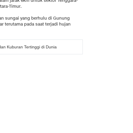
dalam jarak 6km untuk sektor Tenggara-
tara-Timur.
an sungai yang berhulu di Gunung
r terutama pada saat terjadi hujan
n Kuburan Tertinggi di Dunia