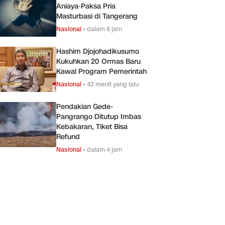
Aniaya-Paksa Pria
Masturbasi di Tangerang
Nasional
•
dalam 6 jam
Hashim Djojohadikusumo
Kukuhkan 20 Ormas Baru
Kawal Program Pemerintah
Nasional
•
42 menit yang lalu
Pendakian Gede-
Pangrango Ditutup Imbas
Kebakaran, Tiket Bisa
Refund
Nasional
•
dalam 4 jam