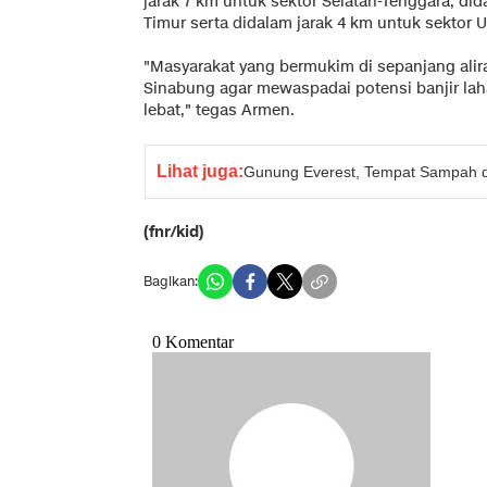
jarak 7 km untuk sektor Selatan-Tenggara, di
Timur serta didalam jarak 4 km untuk sektor U
"Masyarakat yang bermukim di sepanjang alir
Sinabung agar mewaspadai potensi banjir laha
lebat," tegas Armen.
Lihat juga:
Gunung Everest, Tempat Sampah da
(fnr/kid)
Bagikan: