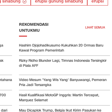
 sinabung
erupsi gunung sinabung
erupsi
REKOMENDASI
LIHAT SEMUA
UNTUKMU
ga
Hashim Djojohadikusumo Kukuhkan 20 Ormas Baru
Kawal Program Pemerintah
jak
Rizky Ridho Blunder Lagi, Timnas Indonesia Tersingkir
di Piala AFF
Video Mesum 'Yang Wis Yang' Banyuwangi, Pemeran
etahana
Pria Jadi Tersangka
Hasil Kualifikasi MotoGP Inggris: Martin Tercepat,
 700
Marquez Selamat
Mau Dicaplok Trump, Belgia Ikut Kirim Pasukan ke
 dari
Greenland