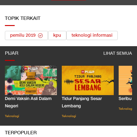
TOPIK TERKAIT
pemilu 2019
kpu
teknologi informasi
PIJAR
LIHAT SEMUA
Demi Vaksin Asli Dalam
Tidur Panjang Sesar
Seribu J
Negeri
Lembang
Teknologi
Teknologi
Teknologi
TERPOPULER