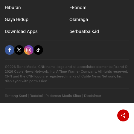
Hiburan
Ekonomi
Gaya Hidup
Olahraga
Download Apps
berbuatbaik.id
©2026 Trans Media, CNN name, logo and all associated elements (R) and ©
2026 Cable News Network, Inc. A Time Warner Company. All rights reserved.
CNN and the CNN logo are registered marks of Cable News Network, Inc.,
displayed with permission.
Tentang Kami
|
Redaksi
|
Pedoman Media Siber
|
Disclaimer