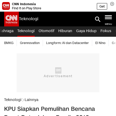
CNN Indonesia
Get
Find it on Play Store
Teknologi
MENU
lahraga
Teknologi
Otomotif
Hiburan
Gaya Hidup
Fokus
BMKG
Grennovation
Longform: AI dan Datacenter
El Nino
Ge
Teknologi
Lainnya
KPU Siapkan Pemulihan Bencana