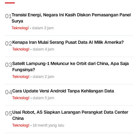
Transisi Energi, Negara Ini Kasih Diskon Pemasangan Panel
0
1
Surya
Teknologi
•
dalam 3 jam
Kenapa Iran Mulai Serang Pusat Data AI Milik Amerika?
0
2
Teknologi
•
dalam 4 jam
Satelit Lampung-1 Meluncur ke Orbit dari China, Apa Saja
0
3
Fungsinya?
Teknologi
•
dalam 2 jam
Cara Update Versi Android Tanpa Kehilangan Data
0
4
Teknologi
•
dalam 5 jam
Usai Robot, AS Siapkan Larangan Perangkat Data Center
0
5
China
Teknologi
•
18 menit yang lalu