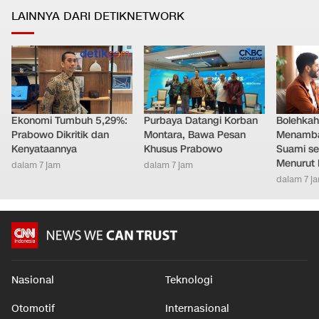
LAINNYA DARI DETIKNETWORK
Ekonomi Tumbuh 5,29%:
Purbaya Datangi Korban
Bolehkah 
Prabowo Dikritik dan
Montara, Bawa Pesan
Menamb
Kenyataannya
Khusus Prabowo
Suami se
Menurut 
dalam 7 jam
dalam 7 jam
dalam 7 j
Nasional
Teknologi
Otomotif
Internasional