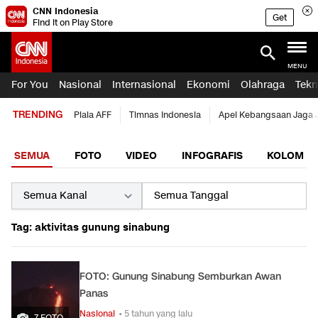
CNN Indonesia
Get
Find it on Play Store
MENU
For You
Nasional
Internasional
Ekonomi
Olahraga
Tekn
TRENDING
Piala AFF
Timnas Indonesia
Apel Kebangsaan Jaga 
SEMUA
FOTO
VIDEO
INFOGRAFIS
KOLOM
Tag: aktivitas gunung sinabung
FOTO: Gunung Sinabung Semburkan Awan
Panas
Nasional
• 5 tahun yang lalu
7 FOTO