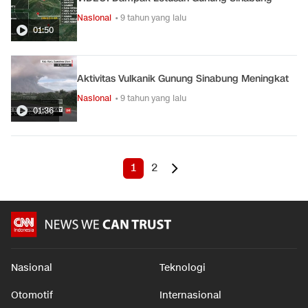
Nasional
• 9 tahun yang lalu
01:50
Aktivitas Vulkanik Gunung Sinabung Meningkat
Nasional
• 9 tahun yang lalu
01:36
1
2
Nasional
Teknologi
Otomotif
Internasional