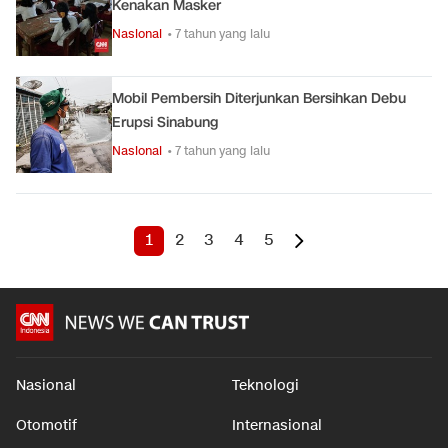
Kenakan Masker
Nasional
• 7 tahun yang lalu
Mobil Pembersih Diterjunkan Bersihkan Debu
Erupsi Sinabung
Nasional
• 7 tahun yang lalu
1
2
3
4
5
Nasional
Teknologi
Otomotif
Internasional