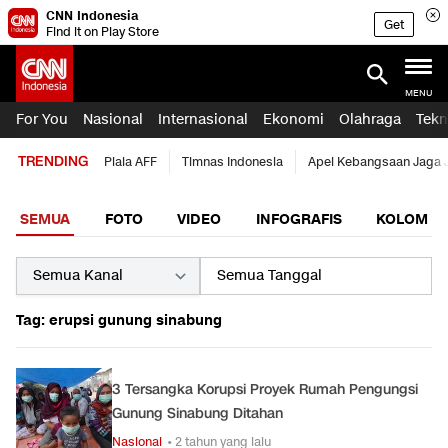
CNN Indonesia
Get
Find it on Play Store
MENU
For You
Nasional
Internasional
Ekonomi
Olahraga
Tekn
TRENDING
Piala AFF
Timnas Indonesia
Apel Kebangsaan Jaga 
SEMUA
FOTO
VIDEO
INFOGRAFIS
KOLOM
Tag: erupsi gunung sinabung
3 Tersangka Korupsi Proyek Rumah Pengungsi
Gunung Sinabung Ditahan
Nasional
• 2 tahun yang lalu