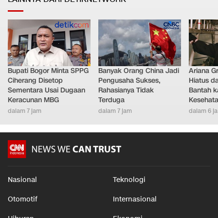
Bupati Bogor Minta SPPG
Banyak Orang China Jadi
Ariana G
Ciherang Disetop
Pengusaha Sukses,
Hiatus da
Sementara Usai Dugaan
Rahasianya Tidak
Bantah k
Keracunan MBG
Terduga
Kesehat
dalam 7 jam
dalam 7 jam
dalam 6 j
Nasional
Teknologi
Otomotif
Internasional