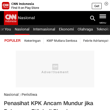
CNN Indonesia
Get
Find it on Play Store
Nasional
MENU
For You
Nasional
Internasional
Ekonomi
Olahraga
Teknolo
POPULER
Kekeringan
KMP Mutiara Sentosa
Febrie Adriansyah
Nasional
Peristiwa
Penasihat KPK Ancam Mundur jika