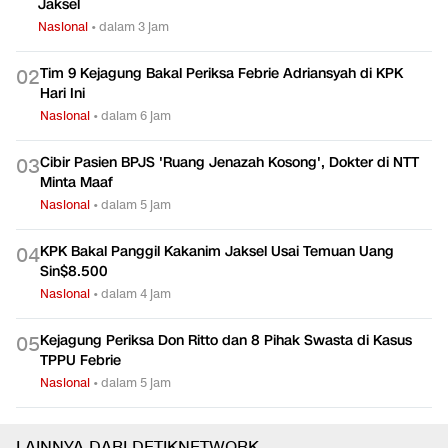
Jaksel
Nasional
•
dalam 3 jam
Tim 9 Kejagung Bakal Periksa Febrie Adriansyah di KPK
0
2
Hari Ini
Nasional
•
dalam 6 jam
Cibir Pasien BPJS 'Ruang Jenazah Kosong', Dokter di NTT
0
3
Minta Maaf
Nasional
•
dalam 5 jam
KPK Bakal Panggil Kakanim Jaksel Usai Temuan Uang
0
4
Sin$8.500
Nasional
•
dalam 4 jam
Kejagung Periksa Don Ritto dan 8 Pihak Swasta di Kasus
0
5
TPPU Febrie
Nasional
•
dalam 5 jam
LAINNYA DARI DETIKNETWORK