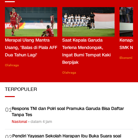
Merapal Ulang Mantra
Saat Kepala Garuda
Kenapa B
Usang, 'Balas di Piala AFF
Terlena Mendongak,
SMK Nga
Dua Tahun Lagi'
Ingat Bumi Tempat Kaki
Ekonomi
Berpijak
Olahraga
Olahraga
TERPOPULER
Respons TNI dan Polri soal Pramuka Garuda Bisa Daftar
0
1
Tanpa Tes
Nasional
•
dalam 4 jam
Pendiri Yayasan Sekolah Harapan Ibu Buka Suara soal
0
2