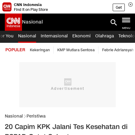
CNN Indonesia
Get
Find it on Play Store
Nasional
MENU
For You
Nasional
Internasional
Ekonomi
Olahraga
Teknolo
POPULER
Kekeringan
KMP Mutiara Sentosa
Febrie Adriansyah
Nasional
Peristiwa
20 Capim KPK Jalani Tes Kesehatan di