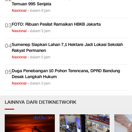
Temuan 995 Senjata
Nasional
•
dalam 6 jam
FOTO: Ribuan Pesilat Ramaikan HBKB Jakarta
0
3
Nasional
•
dalam 5 jam
Sumenep Siapkan Lahan 7,1 Hektare Jadi Lokasi Sekolah
0
4
Rakyat Permanen
Nasional
•
dalam 5 jam
Duga Penebangan 10 Pohon Terencana, DPRD Bandung
0
5
Desak Langkah Hukum
Nasional
•
dalam 3 jam
LAINNYA DARI DETIKNETWORK