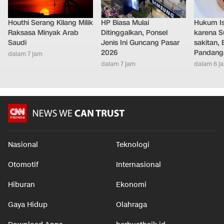
Houthi Serang Kilang Milik
HP Biasa Mulai
Hukum Ist
Raksasa Minyak Arab
Ditinggalkan, Ponsel
karena S
Saudi
Jenis Ini Guncang Pasar
sakitan, 
2026
Pandang
dalam 7 jam
dalam 7 jam
dalam 6 j
Nasional
Teknologi
Otomotif
Internasional
Hiburan
Ekonomi
Gaya Hidup
Olahraga