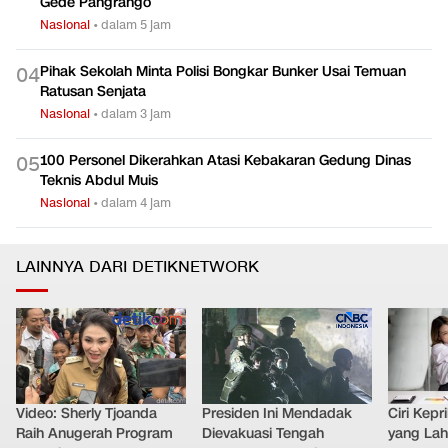
Gede Pangrango
Nasional
•
dalam 5 jam
Pihak Sekolah Minta Polisi Bongkar Bunker Usai Temuan
0
4
Ratusan Senjata
Nasional
•
dalam 3 jam
100 Personel Dikerahkan Atasi Kebakaran Gedung Dinas
0
5
Teknis Abdul Muis
Nasional
•
dalam 4 jam
LAINNYA DARI DETIKNETWORK
Video: Sherly Tjoanda
Presiden Ini Mendadak
Ciri Kep
Raih Anugerah Program
Dievakuasi Tengah
yang Lahi