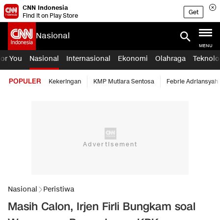
CNN Indonesia
Get
Find it on Play Store
Nasional
MENU
For You
Nasional
Internasional
Ekonomi
Olahraga
Teknolo
POPULER
Kekeringan
KMP Mutiara Sentosa
Febrie Adriansyah
Nasional
Peristiwa
Masih Calon, Irjen Firli Bungkam soal