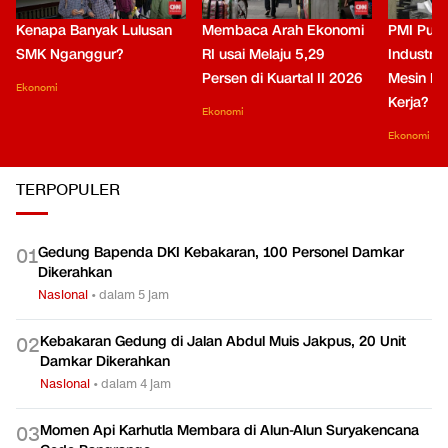
Kenapa Banyak Lulusan
Membaca Arah Ekonomi
PMI Puli
SMK Nganggur?
RI usai Melaju 5,29
Industri 
Persen di Kuartal II 2026
Mesin Pe
Ekonomi
Kerja?
Ekonomi
Ekonomi
TERPOPULER
Gedung Bapenda DKI Kebakaran, 100 Personel Damkar
0
1
Dikerahkan
Nasional
•
dalam 5 jam
Kebakaran Gedung di Jalan Abdul Muis Jakpus, 20 Unit
0
2
Damkar Dikerahkan
Nasional
•
dalam 4 jam
Momen Api Karhutla Membara di Alun-Alun Suryakencana
0
3