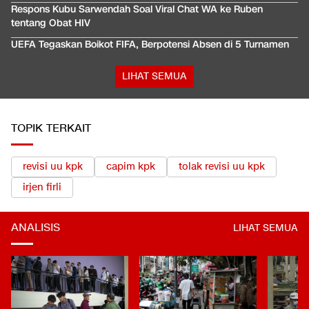
Respons Kubu Sarwendah Soal Viral Chat WA ke Ruben
tentang Obat HIV
UEFA Tegaskan Boikot FIFA, Berpotensi Absen di 5 Turnamen
LIHAT SEMUA
TOPIK TERKAIT
revisi uu kpk
capim kpk
tolak revisi uu kpk
irjen firli
ANALISIS
LIHAT SEMUA