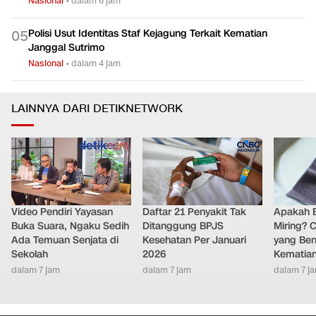
Nasional
•
dalam 6 jam
Polisi Usut Identitas Staf Kejagung Terkait Kematian
0
5
Janggal Sutrimo
Nasional
•
dalam 4 jam
LAINNYA DARI DETIKNETWORK
Video Pendiri Yayasan
Daftar 21 Penyakit Tak
Apakah B
Buka Suara, Ngaku Sedih
Ditanggung BPJS
Miring? C
Ada Temuan Senjata di
Kesehatan Per Januari
yang Ben
Sekolah
2026
Kematia
dalam 7 jam
dalam 7 jam
dalam 7 j