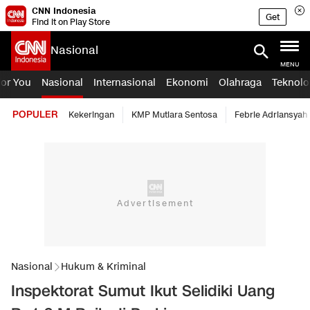
CNN Indonesia
Get
Find it on Play Store
Nasional
MENU
For You
Nasional
Internasional
Ekonomi
Olahraga
Teknolo
POPULER
Kekeringan
KMP Mutiara Sentosa
Febrie Adriansyah
Nasional
Hukum & Kriminal
Inspektorat Sumut Ikut Selidiki Uang