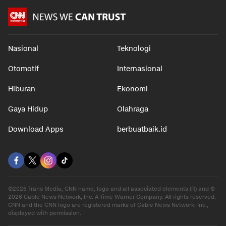
Nasional
Teknologi
Otomotif
Internasional
Hiburan
Ekonomi
Gaya Hidup
Olahraga
Download Apps
berbuatbaik.id
©2026 Trans Media, CNN name, logo and all associated elements (R) and ©
2026 Cable News Network, Inc. A Time Warner Company. All rights reserved.
CNN and the CNN logo are registered marks of Cable News Network, Inc.,
displayed with permission.