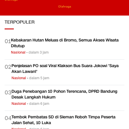
Olahraga
TERPOPULER
Kebakaran Hutan Meluas di Bromo, Semua Akses Wisata
0
1
Ditutup
Nasional
•
dalam 3 jam
Penjelasan PO soal Viral Klakson Bus Suara Jokowi 'Saya
0
2
Akan Lawan!'
Nasional
•
dalam 5 jam
Duga Penebangan 10 Pohon Terencana, DPRD Bandung
0
3
Desak Langkah Hukum
Nasional
•
dalam 6 jam
Tembok Pembatas SD di Sleman Roboh Timpa Peserta
0
4
Jalan Sehat, 10 Luka