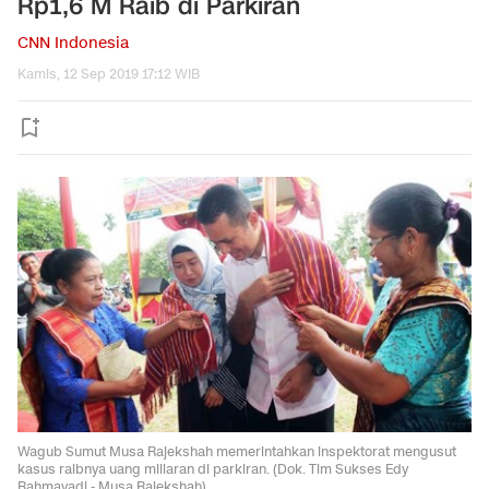
Rp1,6 M Raib di Parkiran
CNN Indonesia
Kamis, 12 Sep 2019 17:12 WIB
Wagub Sumut Musa Rajekshah memerintahkan inspektorat mengusut
kasus raibnya uang miliaran di parkiran. (Dok. Tim Sukses Edy
Rahmayadi - Musa Rajekshah)