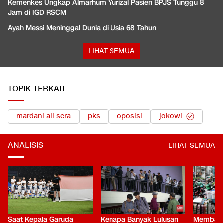
Kemenkes Ungkap Almarhum Yurizal Pasien BPJS Tunggu 8
Jam di IGD RSCM
Ayah Messi Meninggal Dunia di Usia 68 Tahun
LIHAT SEMUA
TOPIK TERKAIT
mardani ali sera
pks
oposisi
jokowi
ANALISIS
LIHAT SEMUA
Saat Kepala Garuda
Kenapa Banyak Lulusan
Membaca