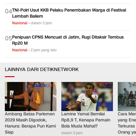
TNI-Polri Usut KKB Pelaku Penembakan Warga di Festival
0
4
Lembah Baliem
Nasional
•
dalam 3 jam
Penipuan CPNS Mencuat di Jatim, Rugi Ditaksir Tembus
0
5
Rp20 M
Nasional
•
2 jam yang lalu
LAINNYA DARI DETIKNETWORK
Ambang Batas Parlemen
Lamine Yamal Bernilai
Cara Men
2029 Masih Digodok,
Rp8,9 T, Kenapa Pemain
yang Ene
Hanura: Berapa Pun Kami
Bola Muda Mahal?
Terkuras
Siap
Orang ya
dalam 3 jam