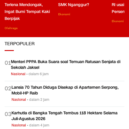
Terlena Mendongak,
SMK Nganggur?
RI usai M
Ingat Bumi Tempat Kaki
Persen di
Ekonomi
Berpijak
Ekonomi
Olahraga
TERPOPULER
Menteri PPPA Buka Suara soal Temuan Ratusan Senjata di
0
1
Sekolah Jaksel
Nasional
•
dalam 6 jam
Lansia 70 Tahun Diduga Disekap di Apartemen Serpong,
0
2
Mobil-HP Raib
Nasional
•
dalam 2 jam
Karhutla di Bangka Tengah Tembus 118 Hektare Selama
0
3
Juli-Agustus 2026
Nasional
•
dalam 4 jam