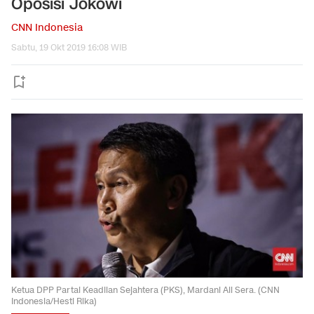
Oposisi Jokowi
CNN Indonesia
Sabtu, 19 Okt 2019 16:08 WIB
Ketua DPP Partai Keadilan Sejahtera (PKS), Mardani Ali Sera. (CNN
Indonesia/Hesti Rika)