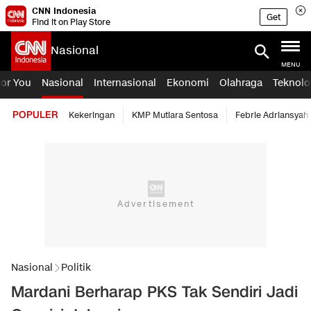
CNN Indonesia
Get
Find it on Play Store
Nasional
MENU
For You
Nasional
Internasional
Ekonomi
Olahraga
Teknolo
POPULER
Kekeringan
KMP Mutiara Sentosa
Febrie Adriansyah
Nasional
Politik
Mardani Berharap PKS Tak Sendiri Jadi