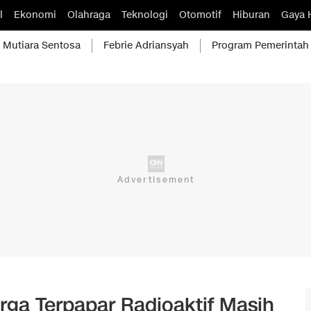
l
Ekonomi
Olahraga
Teknologi
Otomotif
Hiburan
Gaya 
Mutiara Sentosa
Febrie Adriansyah
Program Pemerintah
rga Terpapar Radioaktif Masih