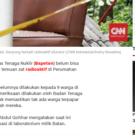
h, Serpong terkait radioaktif diundur (CNN Indonesia/Andry Novelino)
 Tenaga Nuklir (
Bapeten
) belum bisa
t temuan zat
radioaktif
di Perumahan
elumnya dilakukan kepada 9 warga di
Pemeriksaan dilakukan oleh Badan Tenaga
tuk memastikan tak ada warga terpapar
mah mereka.
P
Abdul Qohhar mengatakan saat ini
3
asi di laboratorium milik Batan.