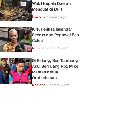
Wakil Kepala Daerah
Mencuat di DPR
Nasional
•
dalam 5 jam
KPK Periksa Iskandar
Sitorus dan Pegawai Bea
Cukai
Nasional
•
dalam 3 jam
Di Sidang, Bos Tambang
Akui Beri Uang Rp1 M ke
Mantan Ketua
Ombudsman
Nasional
•
dalam 6 jam