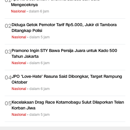
0
1
Mengeceknya
Nasional
•
dalam 6 jam
Diduga Getok Pemotor Tarif Rp5.000, Jukir di Tambora
0
2
Ditangkap Polisi
Nasional
•
dalam 5 jam
Pramono Ingin STY Bawa Persija Juara untuk Kado 500
0
3
Tahun Jakarta
Nasional
•
dalam 6 jam
JPO 'Love-Hate' Rasuna Said Dibongkar, Target Rampung
0
4
Oktober
Nasional
•
dalam 6 jam
Kecelakaan Drag Race Kotamobagu Sulut Dilaporkan Telan
0
5
Korban Jiwa
Nasional
•
dalam 5 jam