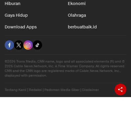
Hiburan
Ekonomi
Gaya Hidup
Olahraga
Download Apps
berbuatbaik.id
©2026 Trans Media, CNN name, logo and all associated elements (R) and ©
2026 Cable News Network, Inc. A Time Warner Company. All rights reserved.
CNN and the CNN logo are registered marks of Cable News Network, Inc.,
displayed with permission.
Tentang Kami
|
Redaksi
|
Pedoman Media Siber
|
Disclaimer