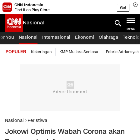
CNN Indonesia
Get
Find it on Play Store
Nasional
MENU
For You
Nasional
Internasional
Ekonomi
Olahraga
Teknolo
POPULER
Kekeringan
KMP Mutiara Sentosa
Febrie Adriansyah
Nasional
Peristiwa
Jokowi Optimis Wabah Corona akan