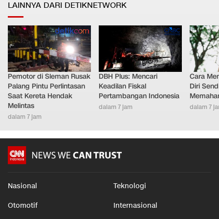
LAINNYA DARI DETIKNETWORK
Pemotor di Sleman Rusak
DBH Plus: Mencari
Cara Men
Palang Pintu Perlintasan
Keadilan Fiskal
Diri Send
Saat Kereta Hendak
Pertambangan Indonesia
Memaham
Melintas
dalam 7 jam
dalam 7 j
dalam 7 jam
Nasional
Teknologi
Otomotif
Internasional