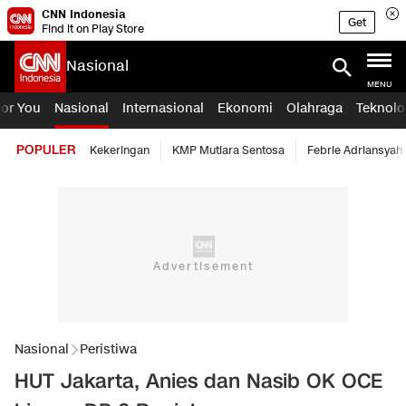
CNN Indonesia
Get
Find it on Play Store
Nasional
MENU
For You
Nasional
Internasional
Ekonomi
Olahraga
Teknolo
POPULER
Kekeringan
KMP Mutiara Sentosa
Febrie Adriansyah
Nasional
Peristiwa
HUT Jakarta, Anies dan Nasib OK OCE