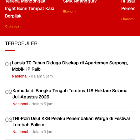
Terlena Mendongak,
SMK Nganggur?
RI usai M
Ingat Bumi Tempat Kaki
Persen di
Ekonomi
Berpijak
Ekonomi
Olahraga
TERPOPULER
Lansia 70 Tahun Diduga Disekap di Apartemen Serpong,
0
1
Mobil-HP Raib
Nasional
•
dalam 3 jam
Karhutla di Bangka Tengah Tembus 118 Hektare Selama
0
2
Juli-Agustus 2026
Nasional
•
dalam 5 jam
TNI-Polri Usut KKB Pelaku Penembakan Warga di Festival
0
3
Lembah Baliem
Nasional
•
dalam 3 jam