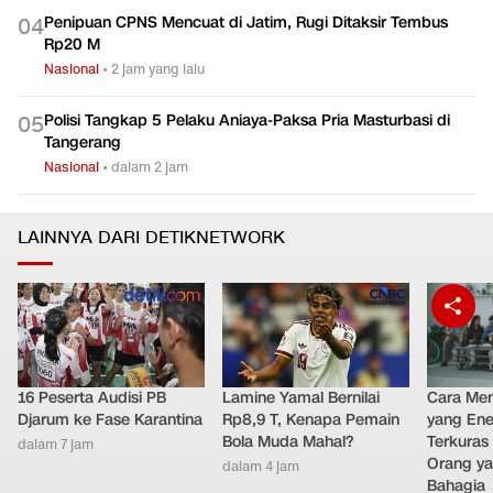
Penipuan CPNS Mencuat di Jatim, Rugi Ditaksir Tembus
0
4
Rp20 M
Nasional
•
2 jam yang lalu
Polisi Tangkap 5 Pelaku Aniaya-Paksa Pria Masturbasi di
0
5
Tangerang
Nasional
•
dalam 2 jam
LAINNYA DARI DETIKNETWORK
16 Peserta Audisi PB
Lamine Yamal Bernilai
Cara Men
Djarum ke Fase Karantina
Rp8,9 T, Kenapa Pemain
yang Ene
Bola Muda Mahal?
Terkuras
dalam 7 jam
Orang ya
dalam 4 jam
Bahagia