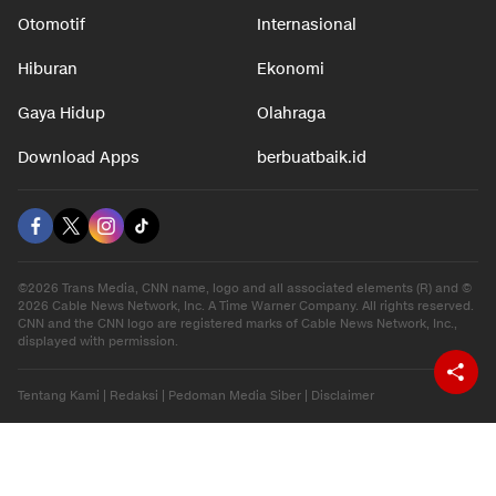
Otomotif
Internasional
Hiburan
Ekonomi
Gaya Hidup
Olahraga
Download Apps
berbuatbaik.id
©2026 Trans Media, CNN name, logo and all associated elements (R) and ©
2026 Cable News Network, Inc. A Time Warner Company. All rights reserved.
CNN and the CNN logo are registered marks of Cable News Network, Inc.,
displayed with permission.
Tentang Kami
|
Redaksi
|
Pedoman Media Siber
|
Disclaimer