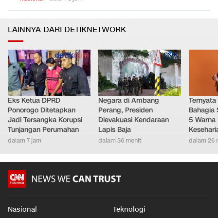
LAINNYA DARI DETIKNETWORK
Eks Ketua DPRD
Negara di Ambang
Ternyata
Ponorogo Ditetapkan
Perang, Presiden
Bahagia 
Jadi Tersangka Korupsi
Dievakuasi Kendaraan
5 Warna 
Tunjangan Perumahan
Lapis Baja
Kesehari
dalam 7 jam
dalam 36 menit
dalam 26 
Nasional
Teknologi