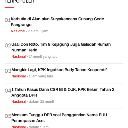
TERPOPULER
Karhutla di Alun-alun Suryakancana Gunung Gede
0
1
Pangrango
Nasional
•
dalam 5 jam
Usai Don Ritto, Tim 9 Kejagung Juga Geledah Rumah
0
2
Nurman Herin
Nasional
•
17 menit yang lalu
Mangkir Lagi, KPK Ingatkan Rudy Tanoe Kooperatif
0
3
Nasional
•
1 jam yang lalu
1 Tahun Kasus Dana CSR BI & OJK, KPK Belum Tahan 2
0
4
Anggota DPR
Nasional
•
dalam 33 menit
Menkum Tunggu DPR soal Penggantian Nama RUU
0
5
Perampasan Aset
Nasional
•
dalam 1 jam