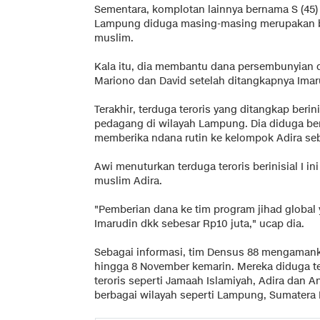
Sementara, komplotan lainnya bernama S (45) 
Lampung diduga masing-masing merupakan be
muslim.
Kala itu, dia membantu dana persembunyian da
Mariono dan David setelah ditangkapnya Imar
Terakhir, terduga teroris yang ditangkap berin
pedagang di wilayah Lampung. Dia diduga ber
memberika ndana rutin ke kelompok Adira seb
Awi menuturkan terduga teroris berinisial I i
muslim Adira.
"Pemberian dana ke tim program jihad global
Imarudin dkk sebesar Rp10 juta," ucap dia.
Sebagai informasi, tim Densus 88 mengamanka
hingga 8 November kemarin. Mereka diduga te
teroris seperti Jamaah Islamiyah, Adira dan 
berbagai wilayah seperti Lampung, Sumatera 