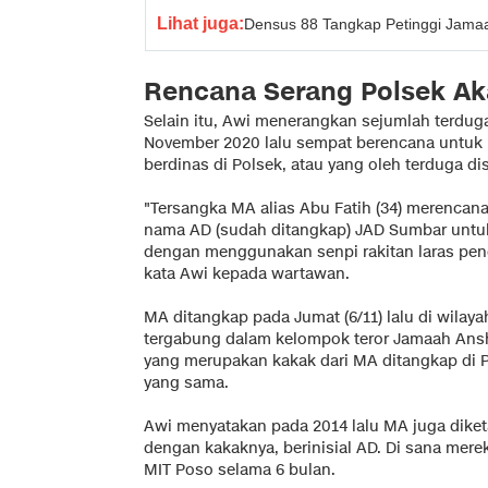
Lihat juga:
Densus 88 Tangkap Petinggi Jamaa
Rencana Serang Polsek Ak
Selain itu, Awi menerangkan sejumlah terdug
November 2020 lalu sempat berencana untuk 
berdinas di Polsek, atau yang oleh terduga di
"Tersangka MA alias Abu Fatih (34) merencan
nama AD (sudah ditangkap) JAD Sumbar unt
dengan menggunakan senpi rakitan laras pen
kata Awi kepada wartawan.
MA ditangkap pada Jumat (6/11) lalu di wilay
tergabung dalam kelompok teror Jamaah Ans
yang merupakan kakak dari MA ditangkap di 
yang sama.
Awi menyatakan pada 2014 lalu MA juga diketa
dengan kakaknya, berinisial AD. Di sana mer
MIT Poso selama 6 bulan.