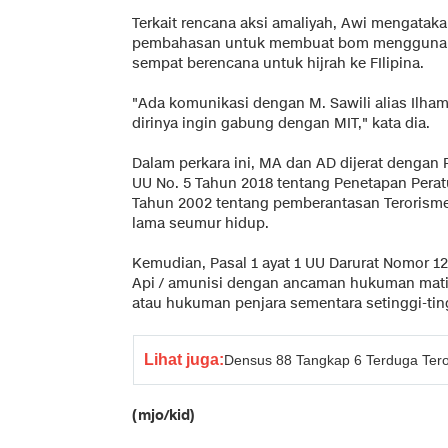
Terkait rencana aksi amaliyah, Awi mengata
pembahasan untuk membuat bom menggunaka
sempat berencana untuk hijrah ke FIlipina.
"Ada komunikasi dengan M. Sawili alias Ilh
dirinya ingin gabung dengan MIT," kata dia.
Dalam perkara ini, MA dan AD dijerat dengan P
UU No. 5 Tahun 2018 tentang Penetapan Perat
Tahun 2002 tentang pemberantasan Terorism
lama seumur hidup.
Kemudian, Pasal 1 ayat 1 UU Darurat Nomor 12
Api / amunisi dengan ancaman hukuman mati
atau hukuman penjara sementara setinggi-tin
Lihat juga:
Densus 88 Tangkap 6 Terduga Tero
(mjo/kid)