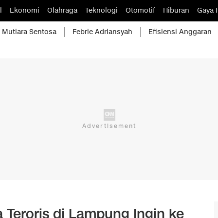
l
Ekonomi
Olahraga
Teknologi
Otomotif
Hiburan
Gaya 
Mutiara Sentosa
Febrie Adriansyah
Efisiensi Anggaran
Teroris di Lampung Ingin ke