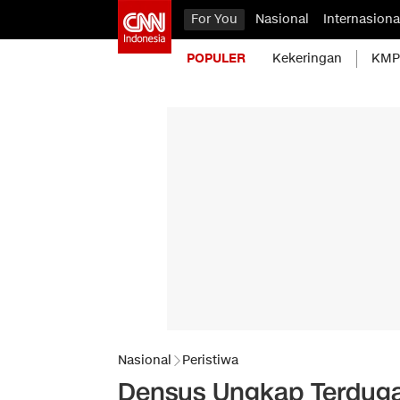
For You
Nasional
Internasiona
POPULER
Kekeringan
KMP 
Nasional
Peristiwa
Densus Ungkap Terduga 