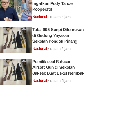
Ingatkan Rudy Tanoe
Kooperatif
Nasional
•
dalam 4 jam
Total 995 Senpi Ditemukan
di Gedung Yayasan
Sekolah Pondok Pinang
Nasional
•
dalam 2 jam
Pemilik soal Ratusan
Airsoft Gun di Sekolah
Jaksel: Buat Eskul Nembak
Nasional
•
dalam 5 jam