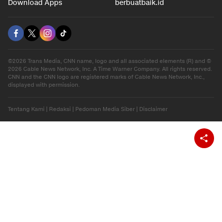
Download Apps
berbuatbaik.id
©2026 Trans Media, CNN name, logo and all associated elements (R) and ©
2026 Cable News Network, Inc. A Time Warner Company. All rights reserved.
CNN and the CNN logo are registered marks of Cable News Network, Inc.,
displayed with permission.
Tentang Kami
|
Redaksi
|
Pedoman Media Siber
|
Disclaimer