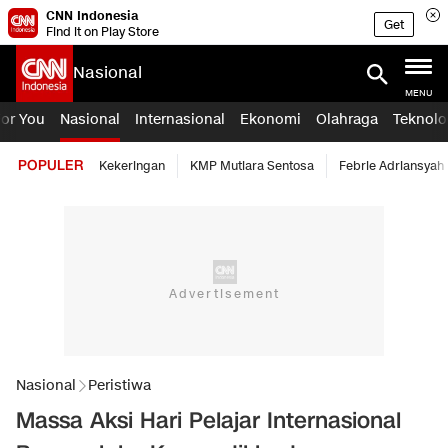
CNN Indonesia
Get
Find it on Play Store
Nasional
MENU
For You
Nasional
Internasional
Ekonomi
Olahraga
Teknolo
POPULER
Kekeringan
KMP Mutiara Sentosa
Febrie Adriansyah
Nasional
Peristiwa
Massa Aksi Hari Pelajar Internasional