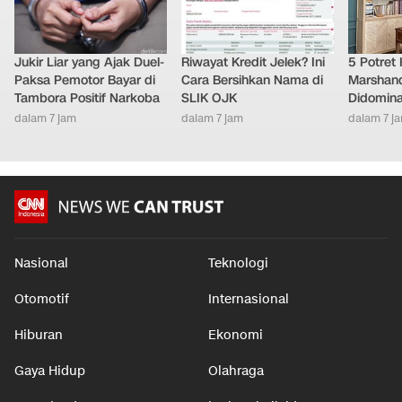
Jukir Liar yang Ajak Duel-
Riwayat Kredit Jelek? Ini
5 Potret
Paksa Pemotor Bayar di
Cara Bersihkan Nama di
Marshand
Tambora Positif Narkoba
SLIK OJK
Didomina
dalam 7 jam
dalam 7 jam
dalam 7 j
Nasional
Teknologi
Otomotif
Internasional
Hiburan
Ekonomi
Gaya Hidup
Olahraga