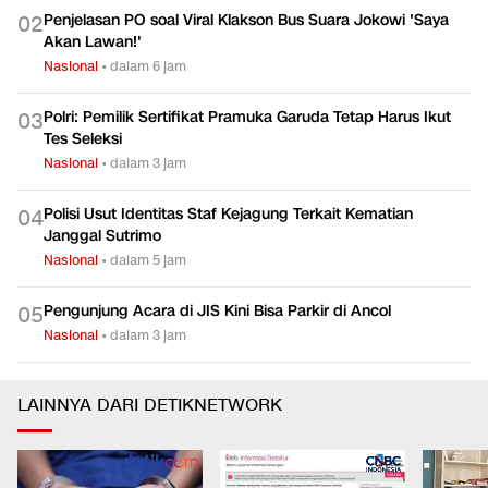
Penjelasan PO soal Viral Klakson Bus Suara Jokowi 'Saya
0
2
Akan Lawan!'
Nasional
•
dalam 6 jam
Polri: Pemilik Sertifikat Pramuka Garuda Tetap Harus Ikut
0
3
Tes Seleksi
Nasional
•
dalam 3 jam
Polisi Usut Identitas Staf Kejagung Terkait Kematian
0
4
Janggal Sutrimo
Nasional
•
dalam 5 jam
Pengunjung Acara di JIS Kini Bisa Parkir di Ancol
0
5
Nasional
•
dalam 3 jam
LAINNYA DARI DETIKNETWORK