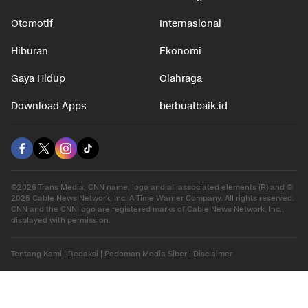
Otomotif
Internasional
Hiburan
Ekonomi
Gaya Hidup
Olahraga
Download Apps
berbuatbaik.id
©2026 Trans Media, CNN name, logo and all associated elements (R) and ©
2026 Cable News Network, Inc. A Time Warner Company. All rights reserved.
CNN and the CNN logo are registered marks of Cable News Network, Inc.,
displayed with permission.
Tentang Kami
|
Redaksi
|
Pedoman Media Siber
|
Disclaimer