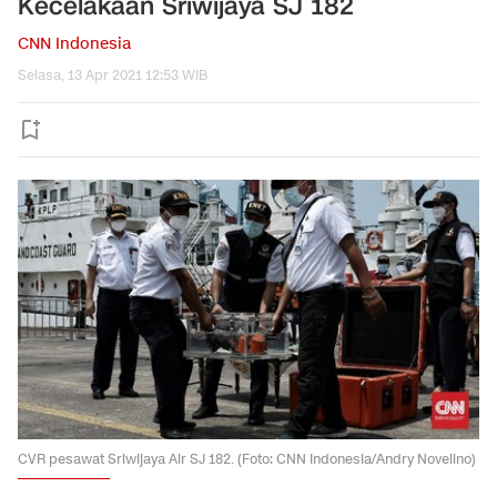
Kecelakaan Sriwijaya SJ 182
CNN Indonesia
Selasa, 13 Apr 2021 12:53 WIB
CVR pesawat Sriwijaya Air SJ 182. (Foto: CNN Indonesia/Andry Novelino)