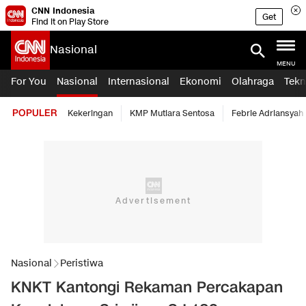
CNN Indonesia
Get
Find it on Play Store
Nasional
MENU
For You
Nasional
Internasional
Ekonomi
Olahraga
Tekn
POPULER
Kekeringan
KMP Mutiara Sentosa
Febrie Adriansyah
Nasional
Peristiwa
KNKT Kantongi Rekaman Percakapan