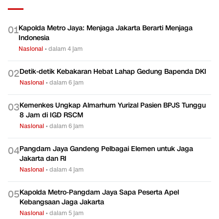
Kapolda Metro Jaya: Menjaga Jakarta Berarti Menjaga
0
1
Indonesia
Nasional
•
dalam 4 jam
Detik-detik Kebakaran Hebat Lahap Gedung Bapenda DKI
0
2
Nasional
•
dalam 6 jam
Kemenkes Ungkap Almarhum Yurizal Pasien BPJS Tunggu
0
3
8 Jam di IGD RSCM
Nasional
•
dalam 6 jam
Pangdam Jaya Gandeng Pelbagai Elemen untuk Jaga
0
4
Jakarta dan RI
Nasional
•
dalam 4 jam
Kapolda Metro-Pangdam Jaya Sapa Peserta Apel
0
5
Kebangsaan Jaga Jakarta
Nasional
•
dalam 5 jam