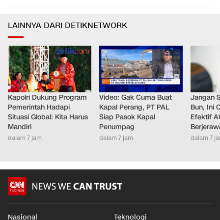
LAINNYA DARI DETIKNETWORK
Kapolri Dukung Program
Video: Gak Cuma Buat
Jangan 
Pemerintah Hadapi
Kapal Perang, PT PAL
Bun, Ini
Situasi Global: Kita Harus
Siap Pasok Kapal
Efektif A
Mandiri
Penumpag
Berjeraw
dalam 7 jam
dalam 7 jam
dalam 7 j
Nasional
Teknologi