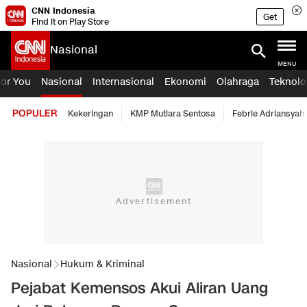
CNN Indonesia
Get
Find it on Play Store
Nasional
MENU
For You
Nasional
Internasional
Ekonomi
Olahraga
Teknolo
POPULER
Kekeringan
KMP Mutiara Sentosa
Febrie Adriansyah
Nasional
Hukum & Kriminal
Pejabat Kemensos Akui Aliran Uang