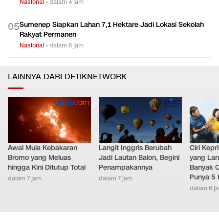
Nasional
•
dalam 4 jam
Sumenep Siapkan Lahan 7,1 Hektare Jadi Lokasi Sekolah
0
5
Rakyat Permanen
Nasional
•
dalam 6 jam
LAINNYA DARI DETIKNETWORK
Awal Mula Kebakaran
Langit Inggris Berubah
Ciri Kep
Bromo yang Meluas
Jadi Lautan Balon, Begini
yang Lan
hingga Kini Ditutup Total
Penampakannya
Banyak O
Punya 5 
dalam 7 jam
dalam 7 jam
dalam 6 j