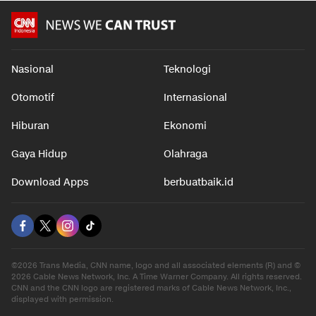
Nasional
Teknologi
Otomotif
Internasional
Hiburan
Ekonomi
Gaya Hidup
Olahraga
Download Apps
berbuatbaik.id
©2026 Trans Media, CNN name, logo and all associated elements (R) and ©
2026 Cable News Network, Inc. A Time Warner Company. All rights reserved.
CNN and the CNN logo are registered marks of Cable News Network, Inc.,
displayed with permission.