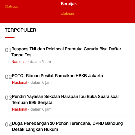
Berpijak
Olahraga
Olahraga
TERPOPULER
Respons TNI dan Polri soal Pramuka Garuda Bisa Daftar
0
1
Tanpa Tes
Nasional
•
dalam 5 jam
FOTO: Ribuan Pesilat Ramaikan HBKB Jakarta
0
2
Nasional
•
dalam 6 jam
Pendiri Yayasan Sekolah Harapan Ibu Buka Suara soal
0
3
Temuan 995 Senjata
Nasional
•
dalam 6 jam
Duga Penebangan 10 Pohon Terencana, DPRD Bandung
0
4
Desak Langkah Hukum