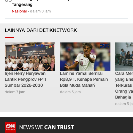
Tangerang
Nasional
•
dalam 3 jam
LAINNYA DARI DETIKNETWORK
Irjen Herry Heryawan
Lamine Yamal Bernilai
Cara Men
Lantik Pengprov FPTI
Rp8,9 T, Kenapa Pemain
yang Ene
Sumbar 2026-2030
Bola Muda Mahal?
Terkuras
Orang ya
dalam 7 jam
dalam 5 jam
Bahagia
dalam 5 j