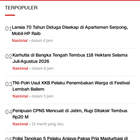
TERPOPULER
Lansia 70 Tahun Diduga Disekap di Apartemen Serpong,
0
1
Mobil-HP Raib
Nasional
•
dalam 4 jam
Karhutla di Bangka Tengah Tembus 118 Hektare Selama
0
2
Juli-Agustus 2026
Nasional
•
dalam 6 jam
TNI-Polri Usut KKB Pelaku Penembakan Warga di Festival
0
3
Lembah Baliem
Nasional
•
dalam 5 jam
Penipuan CPNS Mencuat di Jatim, Rugi Ditaksir Tembus
0
4
Rp20 M
Nasional
•
21 menit yang lalu
Polisi Tangkap 5 Pelaku Aniaya-Paksa Pria Masturbasi di
0
5