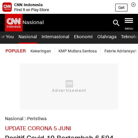
CNN Indonesia
Get
Find it on Play Store
Nasional
MENU
For You
Nasional
Internasional
Ekonomi
Olahraga
Teknolo
POPULER
Kekeringan
KMP Mutiara Sentosa
Febrie Adriansyah
Nasional
Peristiwa
UPDATE CORONA 5 JUNI