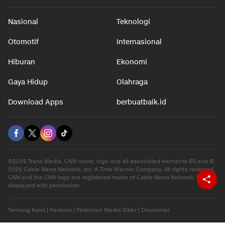
Nasional
Teknologi
Otomotif
Internasional
Hiburan
Ekonomi
Gaya Hidup
Olahraga
Download Apps
berbuatbaik.id
©2026 Trans Media, CNN name, logo and all associated elements (R) and ©
2026 Cable News Network, Inc. A Time Warner Company. All rights reserved.
CNN and the CNN logo are registered marks of Cable News Network, Inc.,
displayed with permission.
Tentang Kami
|
Redaksi
|
Pedoman Media Siber
|
Disclaimer