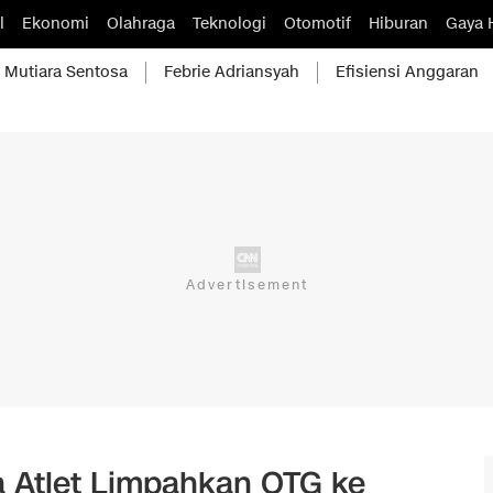
l
Ekonomi
Olahraga
Teknologi
Otomotif
Hiburan
Gaya 
Mutiara Sentosa
Febrie Adriansyah
Efisiensi Anggaran
a Atlet Limpahkan OTG ke