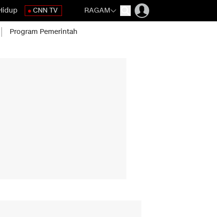
Hidup
CNN TV
RAGAM
Program Pemerintah