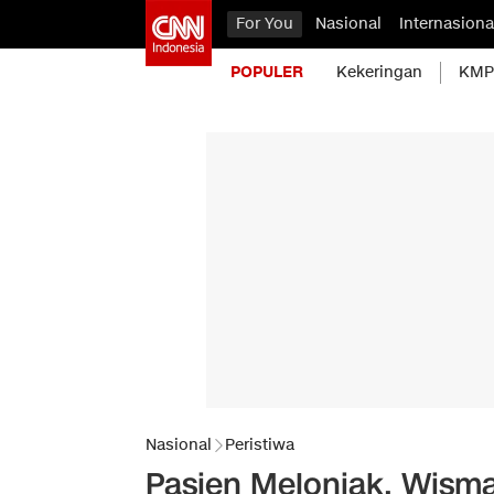
For You
Nasional
Internasiona
POPULER
Kekeringan
KMP 
Nasional
Peristiwa
Pasien Melonjak, Wism