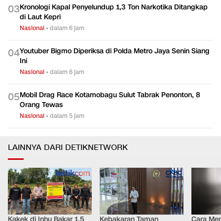
Kronologi Kapal Penyelundup 1,3 Ton Narkotika Ditangkap
0
3
di Laut Kepri
Nasional
•
dalam 6 jam
Youtuber Bigmo Diperiksa di Polda Metro Jaya Senin Siang
0
4
Ini
Nasional
•
dalam 6 jam
Mobil Drag Race Kotamobagu Sulut Tabrak Penonton, 8
0
5
Orang Tewas
Nasional
•
dalam 5 jam
LAINNYA DARI DETIKNETWORK
Kakek di Inhu Bakar 1,5
Kebakaran Taman
Cara Men