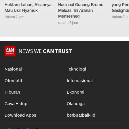
Hektare Lahan, Alsannya
Nasional Gunung Bromo
yang Per
Mau Usir Nyamuk
Meluas, Ini Arahan
Gaslighti
Mensesneg
dalam 7 jam
dalam 7 j
dalam 7 jam
Nasional
Teknologi
Otomotif
Internasional
Hiburan
Ekonomi
Gaya Hidup
Olahraga
Download Apps
berbuatbaik.id