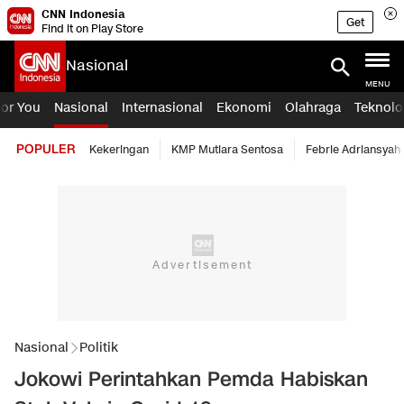
CNN Indonesia
Get
Find it on Play Store
Nasional
MENU
For You
Nasional
Internasional
Ekonomi
Olahraga
Teknolo
POPULER
Kekeringan
KMP Mutiara Sentosa
Febrie Adriansyah
Nasional
Politik
Jokowi Perintahkan Pemda Habiskan