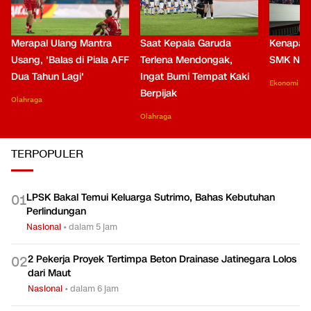
Merapal Ulang Mantra
Saat Kepala Garuda
Kenapa B
Usang, 'Balas di Piala AFF
Terlena Mendongak,
SMK Nga
Dua Tahun Lagi'
Ingat Bumi Tempat Kaki
Ekonomi
Berpijak
Olahraga
Olahraga
TERPOPULER
LPSK Bakal Temui Keluarga Sutrimo, Bahas Kebutuhan
0
1
Perlindungan
Nasional
•
dalam 5 jam
2 Pekerja Proyek Tertimpa Beton Drainase Jatinegara Lolos
0
2
dari Maut
Nasional
•
dalam 6 jam