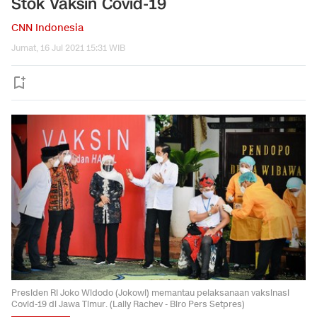
Stok Vaksin Covid-19
CNN Indonesia
Jumat, 16 Jul 2021 15:31 WIB
Presiden RI Joko Widodo (Jokowi) memantau pelaksanaan vaksinasi
Covid-19 di Jawa Timur. (Laily Rachev - Biro Pers Setpres)