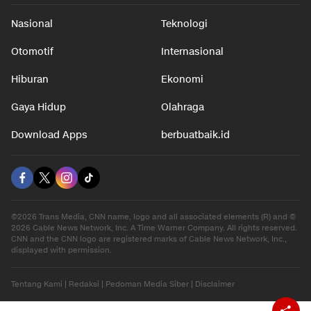
Nasional
Teknologi
Otomotif
Internasional
Hiburan
Ekonomi
Gaya Hidup
Olahraga
Download Apps
berbuatbaik.id
©2026 Trans Media, CNN name, logo and all associated elements (R) and ©
2026 Cable News Network, Inc. A Time Warner Company. All rights reserved.
CNN and the CNN logo are registered marks of Cable News Network, Inc.,
displayed with permission.
Tentang Kami
|
Redaksi
|
Pedoman Media Siber
|
Disclaimer