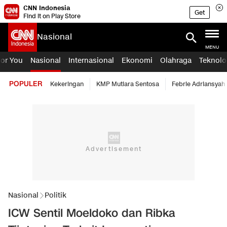
CNN Indonesia
Get
Find it on Play Store
Nasional
MENU
For You
Nasional
Internasional
Ekonomi
Olahraga
Teknolo
POPULER
Kekeringan
KMP Mutiara Sentosa
Febrie Adriansyah
Nasional
Politik
ICW Sentil Moeldoko dan Ribka