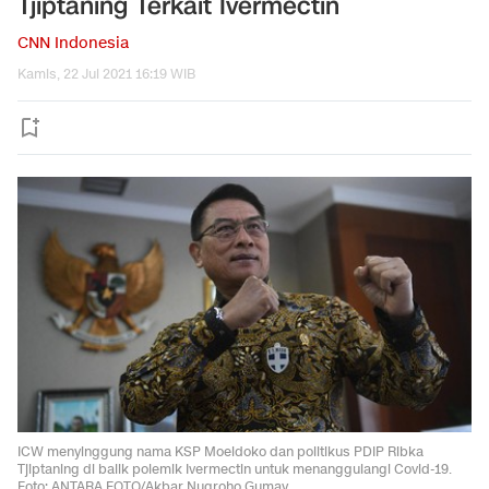
Tjiptaning Terkait Ivermectin
CNN Indonesia
Kamis, 22 Jul 2021 16:19 WIB
ICW menyinggung nama KSP Moeldoko dan politikus PDIP Ribka
Tjiptaning di balik polemik Ivermectin untuk menanggulangi Covid-19.
Foto: ANTARA FOTO/Akbar Nugroho Gumay