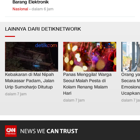
Barang Elektronik
Nasional
•
dalam 6 jam
LAINNYA DARI DETIKNETWORK
Kebakaran di Mal Nipah
Panas Menggila! Warga
Orang y
Makassar Padam, Jalan
Seoul Malah Pesta di
Secara M
Urip Sumoharjo Ditutup
Kolam Renang Malam
Emosiona
Hari
Ucapkan 
dalam 7 jam
dalam 7 jam
dalam 7 j