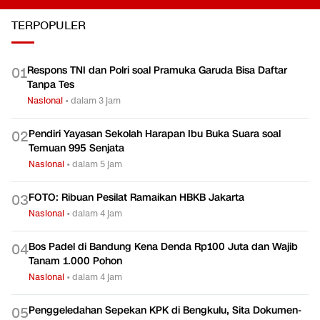
TERPOPULER
Respons TNI dan Polri soal Pramuka Garuda Bisa Daftar
0
1
Tanpa Tes
Nasional
•
dalam 3 jam
Pendiri Yayasan Sekolah Harapan Ibu Buka Suara soal
0
2
Temuan 995 Senjata
Nasional
•
dalam 5 jam
FOTO: Ribuan Pesilat Ramaikan HBKB Jakarta
0
3
Nasional
•
dalam 4 jam
Bos Padel di Bandung Kena Denda Rp100 Juta dan Wajib
0
4
Tanam 1.000 Pohon
Nasional
•
dalam 4 jam
Penggeledahan Sepekan KPK di Bengkulu, Sita Dokumen-
0
5