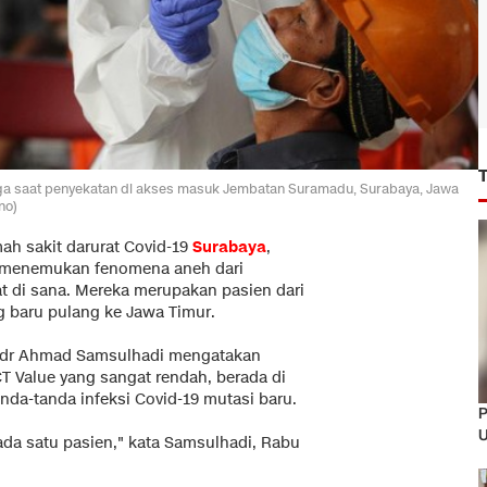
ga saat penyekatan di akses masuk Jembatan Suramadu, Surabaya, Jawa
no)
ah sakit darurat Covid-19
Surabaya
,
, menemukan fenomena aneh dari
t di sana. Mereka merupakan pasien dari
g baru pulang ke Jawa Timur.
 dr Ahmad Samsulhadi mengatakan
T Value yang sangat rendah, berada di
nda-tanda infeksi Covid-19 mutasi baru.
P
U
ada satu pasien," kata Samsulhadi, Rabu