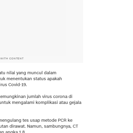
 WITH CONTENT
tu nilai yang muncul dalam
tuk menentukan status apakah
irus Covid-19.
kemungkinan jumlah virus corona di
untuk mengalami komplikasi atau gejala
 mengulang tes usap metode PCR ke
kutan dirawat. Namun, sambungnya, CT
an angka 1,8.