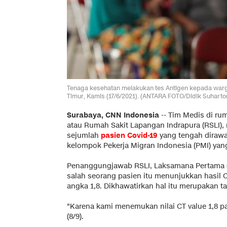
Tenaga kesehatan melakukan tes Antigen kepada war
Timur, Kamis (17/6/2021). (ANTARA FOTO/Didik Suharto
Surabaya, CNN Indonesia
--
Tim Medis di rum
atau Rumah Sakit Lapangan Indrapura (RSLI)
sejumlah
pasien Covid-19
yang tengah dirawa
kelompok Pekerja Migran Indonesia (PMI) yan
Penanggungjawab RSLI, Laksamana Pertama
salah seorang pasien itu menunjukkan hasil C
angka 1,8. Dikhawatirkan hal itu merupakan ta
"Karena kami menemukan nilai CT value 1,8 p
(8/9).