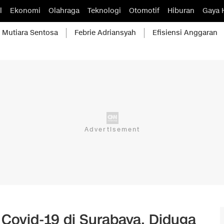
l
Ekonomi
Olahraga
Teknologi
Otomotif
Hiburan
Gaya 
Mutiara Sentosa
Febrie Adriansyah
Efisiensi Anggaran
Covid-19 di Surabaya, Diduga