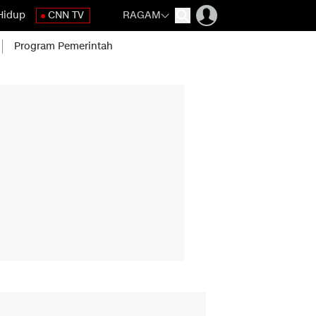
Hidup
CNN TV
RAGAM
Program Pemerintah