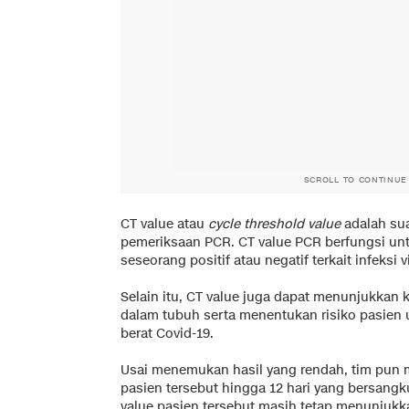
SCROLL TO CONTINUE
CT value atau
cycle threshold value
adalah sua
pemeriksaan PCR. CT value PCR berfungsi un
seseorang positif atau negatif terkait infeksi v
Selain itu, CT value juga dapat menunjukkan 
dalam tubuh serta menentukan risiko pasien 
berat Covid-19.
Usai menemukan hasil yang rendah, tim pun
pasien tersebut hingga 12 hari yang bersang
value pasien tersebut masih tetap menunjukk