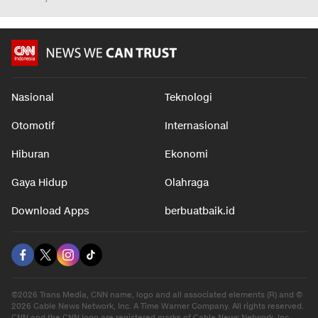
Nasional
Teknologi
Otomotif
Internasional
Hiburan
Ekonomi
Gaya Hidup
Olahraga
Download Apps
berbuatbaik.id
©2026 Trans Media, CNN name, logo and all associated elements (R) and ©
2026 Cable News Network, Inc. A Time Warner Company. All rights reserved.
CNN and the CNN logo are registered marks of Cable News Network, Inc.,