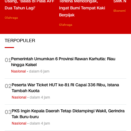
Usang, 'Balas di Piala AFF
Terlena Mendongak,
SMK Nga
Dua Tahun Lagi'
Ingat Bumi Tempat Kaki
Ekonomi
Berpijak
Olahraga
Olahraga
TERPOPULER
Pemerintah Umumkan 6 Provinsi Rawan Karhutla: Riau
0
1
hingga Kalsel
Nasional
•
dalam 6 jam
Peserta War Ticket HUT ke-81 RI Capai 336 Ribu, Istana
0
2
Tambah Kuota
Nasional
•
dalam 4 jam
PKS Ingin Kepala Daerah Tetap Didampingi Wakil, Gerindra
0
3
Tak Buru-buru
Nasional
•
dalam 4 jam