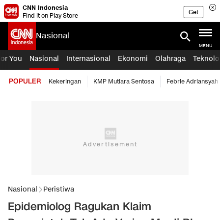
CNN Indonesia
Get
Find it on Play Store
Nasional
MENU
For You
Nasional
Internasional
Ekonomi
Olahraga
Teknolo
POPULER
Kekeringan
KMP Mutiara Sentosa
Febrie Adriansyah
Nasional
Peristiwa
Epidemiolog Ragukan Klaim