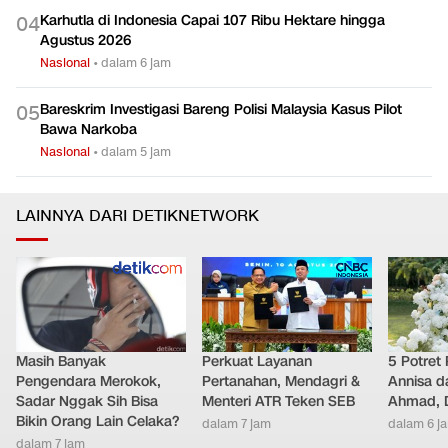
Karhutla di Indonesia Capai 107 Ribu Hektare hingga
0
4
Agustus 2026
Nasional
•
dalam 6 jam
Bareskrim Investigasi Bareng Polisi Malaysia Kasus Pilot
0
5
Bawa Narkoba
Nasional
•
dalam 5 jam
LAINNYA DARI DETIKNETWORK
Masih Banyak
Perkuat Layanan
5 Potret
Pengendara Merokok,
Pertanahan, Mendagri &
Annisa d
Sadar Nggak Sih Bisa
Menteri ATR Teken SEB
Ahmad, D
Bikin Orang Lain Celaka?
dalam 7 jam
dalam 6 j
dalam 7 jam