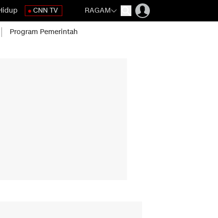
Hidup
CNN TV
RAGAM
Program Pemerintah