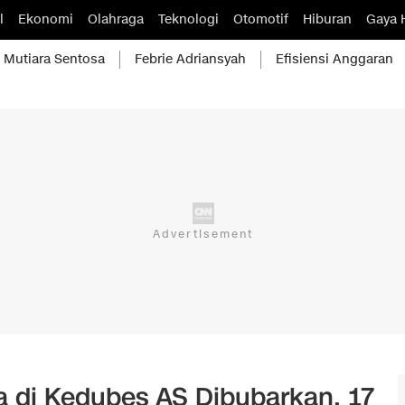
l
Ekonomi
Olahraga
Teknologi
Otomotif
Hiburan
Gaya 
Mutiara Sentosa
Febrie Adriansyah
Efisiensi Anggaran
di Kedubes AS Dibubarkan, 17