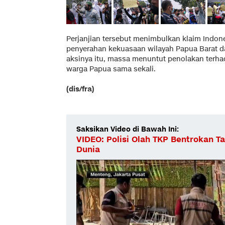
Perjanjian tersebut menimbulkan klaim Indone
penyerahan kekuasaan wilayah Papua Barat da
aksinya itu, massa menuntut penolakan terhad
warga Papua sama sekali.
(dis/fra)
Saksikan Video di Bawah Ini:
VIDEO: Polisi Olah TKP Bentrokan 
Dunia