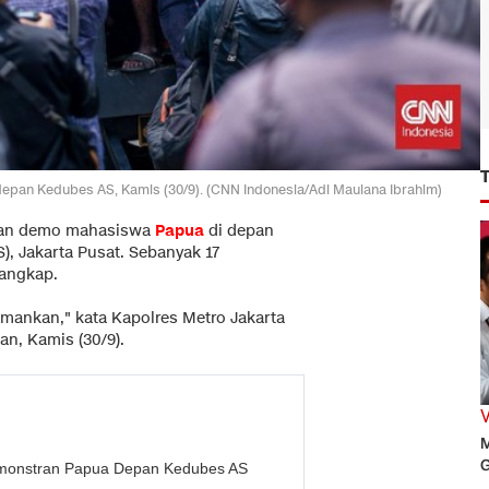
epan Kedubes AS, Kamis (30/9). (CNN Indonesia/Adi Maulana Ibrahim)
kan demo mahasiswa
Papua
di depan
S), Jakarta Pusat. Sebanyak 17
tangkap.
mankan," kata Kapolres Metro Jakarta
n, Kamis (30/9).
M
G
emonstran Papua Depan Kedubes AS