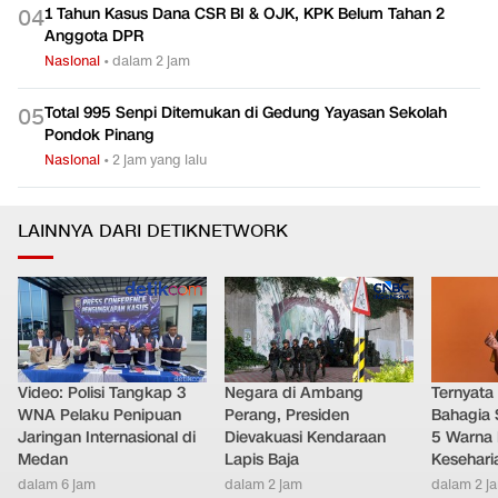
1 Tahun Kasus Dana CSR BI & OJK, KPK Belum Tahan 2
0
4
Anggota DPR
Nasional
•
dalam 2 jam
Total 995 Senpi Ditemukan di Gedung Yayasan Sekolah
0
5
Pondok Pinang
Nasional
•
2 jam yang lalu
LAINNYA DARI DETIKNETWORK
Video: Polisi Tangkap 3
Negara di Ambang
Ternyata
WNA Pelaku Penipuan
Perang, Presiden
Bahagia 
Jaringan Internasional di
Dievakuasi Kendaraan
5 Warna 
Medan
Lapis Baja
Kesehari
dalam 6 jam
dalam 2 jam
dalam 2 j