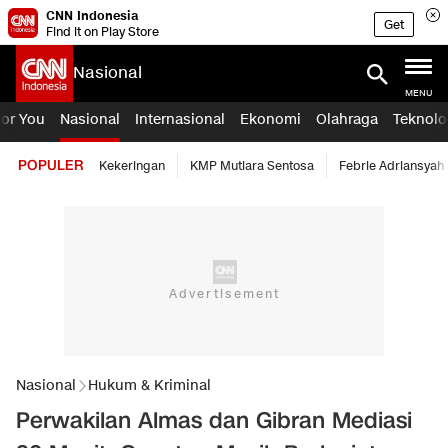
CNN Indonesia
Get
Find it on Play Store
Nasional
MENU
For You
Nasional
Internasional
Ekonomi
Olahraga
Teknolo
POPULER
Kekeringan
KMP Mutiara Sentosa
Febrie Adriansyah
Nasional
Hukum & Kriminal
Perwakilan Almas dan Gibran Mediasi