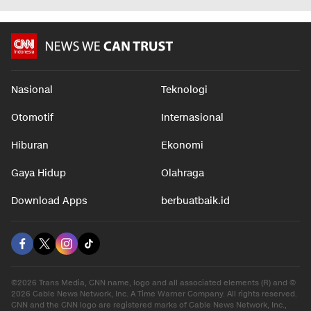
Nasional
Teknologi
Otomotif
Internasional
Hiburan
Ekonomi
Gaya Hidup
Olahraga
Download Apps
berbuatbaik.id
©2026 Trans Media, CNN name, logo and all associated elements (R) and ©
2026 Cable News Network, Inc. A Time Warner Company. All rights reserved.
CNN and the CNN logo are registered marks of Cable News Network, Inc.,