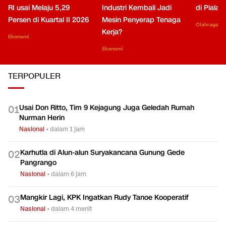
RI usai Melaju 5,29
Industri Kembali Jadi
di Piala
Persen di Kuartal II 2026
Mesin Penyerap Tenaga
Olahraga
Kerja?
Ekonomi
Ekonomi
TERPOPULER
Usai Don Ritto, Tim 9 Kejagung Juga Geledah Rumah
0
1
Nurman Herin
Nasional
•
dalam 1 jam
Karhutla di Alun-alun Suryakancana Gunung Gede
0
2
Pangrango
Nasional
•
dalam 6 jam
Mangkir Lagi, KPK Ingatkan Rudy Tanoe Kooperatif
0
3
Nasional
•
dalam 4 menit