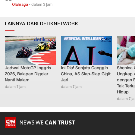
Olahraga
•
dalam 3 jam
LAINNYA DARI DETIKNETWORK
Jadwal MotoGP Inggris
Ini Dia! Senjata Canggih
Shenina
2026, Balapan Digelar
China, AS Siap-Siap Gigit
Ungkap 
Nanti Malam
Jari
dengan 
Tak Terl
dalam 7 jam
dalam 7 jam
Hidup
dalam 7 j