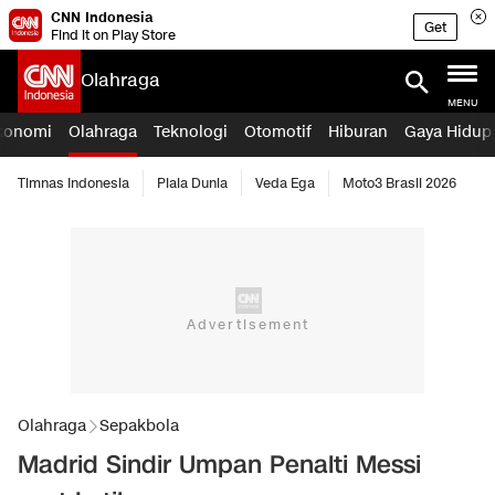
CNN Indonesia
Get
Find it on Play Store
Olahraga
MENU
konomi
Olahraga
Teknologi
Otomotif
Hiburan
Gaya Hidup
Timnas Indonesia
Piala Dunia
Veda Ega
Moto3 Brasil 2026
Olahraga
Sepakbola
Madrid Sindir Umpan Penalti Messi