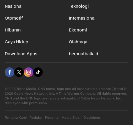
Nasional
Teknologi
Otomotif
Internasional
Hiburan
Ekonomi
Gaya Hidup
Olahraga
Download Apps
berbuatbaik.id
©2026 Trans Media, CNN name, logo and all associated elements (R) and ©
2026 Cable News Network, Inc. A Time Warner Company. All rights reserved.
CNN and the CNN logo are registered marks of Cable News Network, Inc.,
displayed with permission.
Tentang Kami
|
Redaksi
|
Pedoman Media Siber
|
Disclaimer