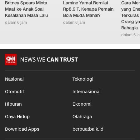
Britney Spears Minta
Lamine Yamal Bernilai
Cara Men
Maaf ke Anak Soal
Rp8,9 T, Kenapa Pemain
yang Ene
Kesalahan Masa Lalu
Bola Muda Mahal?
Terkuras
Orang ya
dalam 6 jam
dalam 6 jam
Bahagia
dalam 6 j
Nasional
Teknologi
Otomotif
Internasional
Hiburan
Ekonomi
Gaya Hidup
Olahraga
Download Apps
berbuatbaik.id