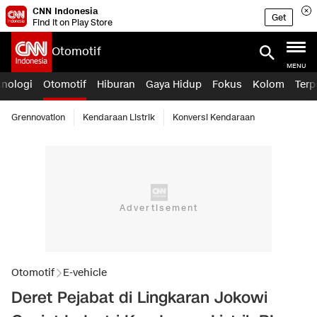
CNN Indonesia
Get
Find it on Play Store
Otomotif
MENU
knologi
Otomotif
Hiburan
Gaya Hidup
Fokus
Kolom
Terp
Grennovation
Kendaraan Listrik
Konversi Kendaraan
Otomotif
E-vehicle
Deret Pejabat di Lingkaran Jokowi