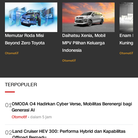
Memutar Roda Misi
Daihatsu Xenia, Mobil
Enam De
Beyond Zero Toyota
MPV Pilihan Keluarga
Kuning C
Indonesia
Otomotif
Otomotif
Otomotif
TERPOPULER
OMODA O4 Hadirkan Cyber Verse, Mobilitas Berenergi bagi
0
1
Generasi AI
Otomotif
•
dalam 5 jam
Land Cruiser HEV 300: Performa Hybrid dan Kapabilitas
0
2
Offroad Berpadu