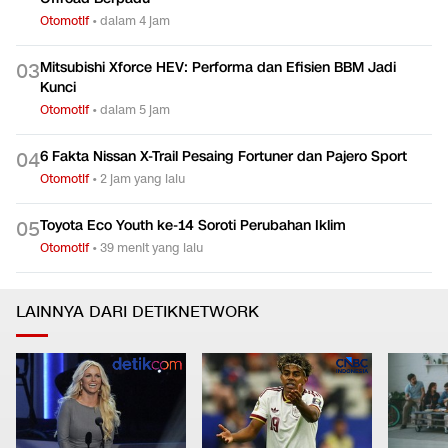
Otomotif
•
dalam 4 jam
Mitsubishi Xforce HEV: Performa dan Efisien BBM Jadi
0
3
Kunci
Otomotif
•
dalam 5 jam
6 Fakta Nissan X-Trail Pesaing Fortuner dan Pajero Sport
0
4
Otomotif
•
2 jam yang lalu
Toyota Eco Youth ke-14 Soroti Perubahan Iklim
0
5
Otomotif
•
39 menit yang lalu
LAINNYA DARI DETIKNETWORK