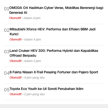
OMODA O4 Hadirkan Cyber Verse, Mobilitas Berenergi bagi
0
1
Generasi AI
Otomotif
•
dalam 4 jam
Mitsubishi Xforce HEV: Performa dan Efisien BBM Jadi
0
2
Kunci
Otomotif
•
dalam 4 jam
Land Cruiser HEV 300: Performa Hybrid dan Kapabilitas
0
3
Offroad Berpadu
Otomotif
•
dalam 3 jam
6 Fakta Nissan X-Trail Pesaing Fortuner dan Pajero Sport
0
4
Otomotif
•
4 jam yang lalu
Toyota Eco Youth ke-14 Soroti Perubahan Iklim
0
5
Otomotif
•
2 jam yang lalu