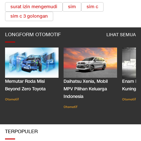
surat izin mengemudi
sim
sim c
sim c 3 golongan
LONGFORM OTOMOTIF
LIHAT SEMUA
Memutar Roda Misi
Daihatsu Xenia, Mobil
Enam De
Beyond Zero Toyota
MPV Pilihan Keluarga
Kuning C
Indonesia
Otomotif
Otomotif
Otomotif
TERPOPULER