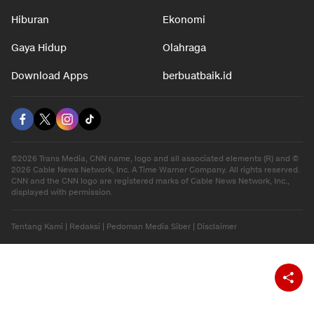
Hiburan
Ekonomi
Gaya Hidup
Olahraga
Download Apps
berbuatbaik.id
©2026 Trans Media, CNN name, logo and all associated elements (R) and ©
2026 Cable News Network, Inc. A Time Warner Company. All rights reserved.
CNN and the CNN logo are registered marks of Cable News Network, Inc.,
displayed with permission.
Tentang Kami
|
Redaksi
|
Pedoman Media Siber
|
Disclaimer