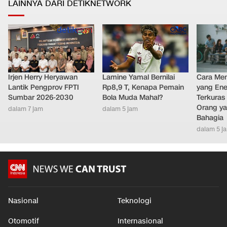
LAINNYA DARI DETIKNETWORK
Irjen Herry Heryawan
Lamine Yamal Bernilai
Cara Men
Lantik Pengprov FPTI
Rp8,9 T, Kenapa Pemain
yang Ene
Sumbar 2026-2030
Bola Muda Mahal?
Terkuras
Orang ya
dalam 7 jam
dalam 5 jam
Bahagia
dalam 5 j
Nasional
Teknologi
Otomotif
Internasional