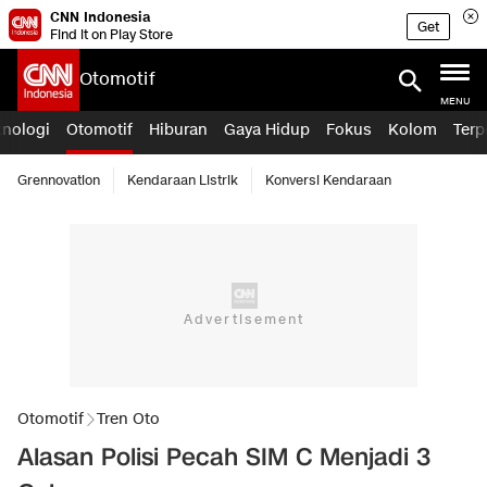
CNN Indonesia
Get
Find it on Play Store
Otomotif
MENU
knologi
Otomotif
Hiburan
Gaya Hidup
Fokus
Kolom
Terp
Grennovation
Kendaraan Listrik
Konversi Kendaraan
Otomotif
Tren Oto
Alasan Polisi Pecah SIM C Menjadi 3