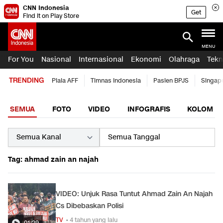
CNN Indonesia
Get
Find it on Play Store
MENU
For You
Nasional
Internasional
Ekonomi
Olahraga
Tekn
TRENDING
Piala AFF
Timnas Indonesia
Pasien BPJS
Singap
SEMUA
FOTO
VIDEO
INFOGRAFIS
KOLOM
Tag: ahmad zain an najah
VIDEO: Unjuk Rasa Tuntut Ahmad Zain An Najah
Cs Dibebaskan Polisi
TV
• 4 tahun yang lalu
01:29