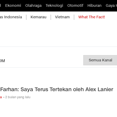
l
Ekonomi
Olahraga
Teknologi
Otomotif
Hiburan
Gaya 
as Indonesia
Kemarau
Vietnam
What The Fact!
OM
 Farhan: Saya Terus Tertekan oleh Alex Lanier
ga
• 2 bulan yang lalu