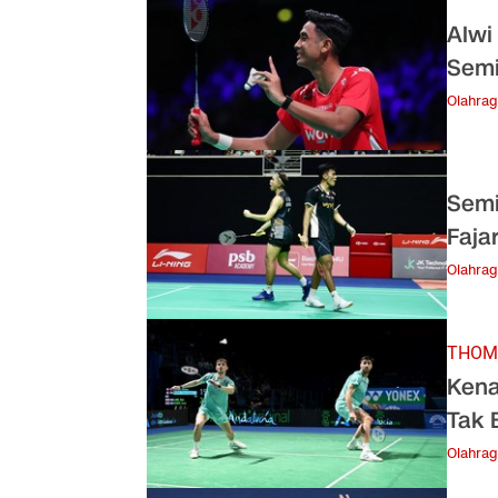
Alwi
Semi
Olahra
Semi
Faja
Olahra
THOM
Kena
Tak 
Olahra