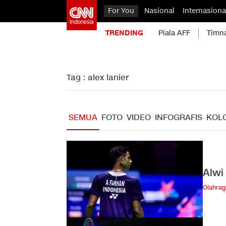
For You
Nasional
Internasiona
TRENDING
Piala AFF
Timn
Tag : alex lanier
SEMUA
FOTO
VIDEO
INFOGRAFIS
KOL
Alwi
Olahra