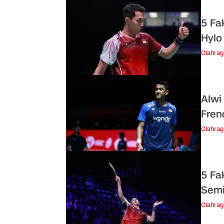
5 Fa
Hylo
Olahra
Alwi
Fren
Olahra
5 Fa
Semi
Olahra