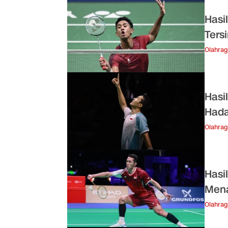
Hasi
Ters
Olahra
Hasi
Hada
Olahra
Hasi
Mena
Olahra