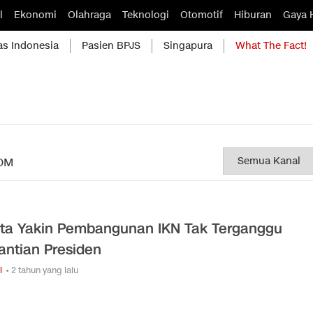
l
Ekonomi
Olahraga
Teknologi
Otomotif
Hiburan
Gaya 
as Indonesia
Pasien BPJS
Singapura
What The Fact!
OM
ita Yakin Pembangunan IKN Tak Terganggu
antian Presiden
i
• 2 tahun yang lalu