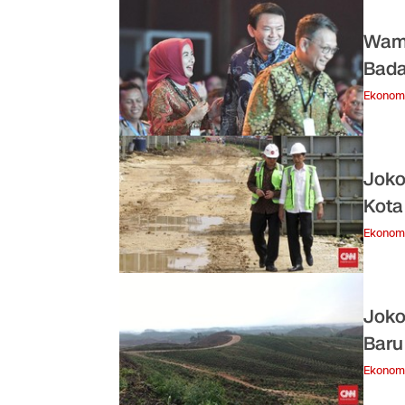
Wame
Bada
Ekonom
Joko
Kota
Ekonom
Joko
Baru
Ekonom