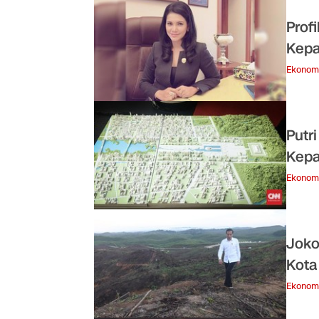
Prof
Kepa
Ekonom
Putr
Kepa
Ekonom
Joko
Kota
Ekonom