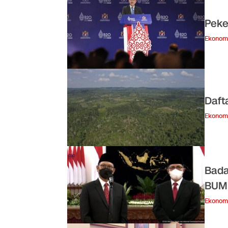
Peke
Ekonom
Daft
Ekonom
Bada
BUMN
Ekonom