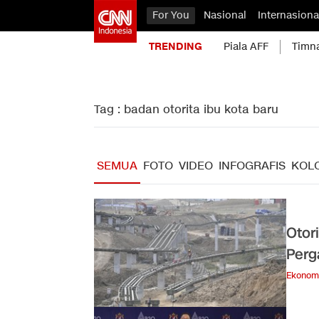
For You
Nasional
Internasiona
TRENDING
Piala AFF
Timn
Tag : badan otorita ibu kota baru
SEMUA
FOTO
VIDEO
INFOGRAFIS
KOL
Otor
Perg
Ekonom