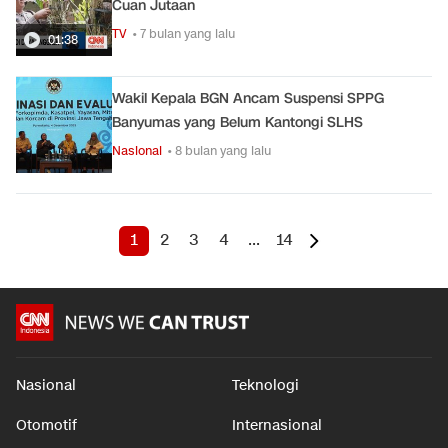
Cuan Jutaan
TV
• 7 bulan yang lalu
01:38
Wakil Kepala BGN Ancam Suspensi SPPG
Banyumas yang Belum Kantongi SLHS
Nasional
• 8 bulan yang lalu
1
2
3
4
...
14
Nasional
Teknologi
Otomotif
Internasional