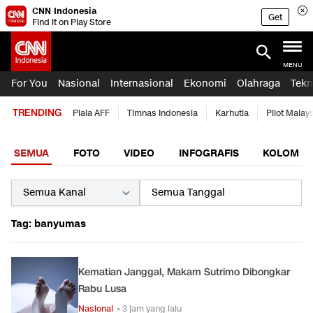
CNN Indonesia
Get
Find it on Play Store
MENU
For You
Nasional
Internasional
Ekonomi
Olahraga
Tekn
TRENDING
Piala AFF
Timnas Indonesia
Karhutla
Pilot Malay
SEMUA
FOTO
VIDEO
INFOGRAFIS
KOLOM
Tag: banyumas
Kematian Janggal, Makam Sutrimo Dibongkar
Rabu Lusa
Nasional
• 3 jam yang lalu