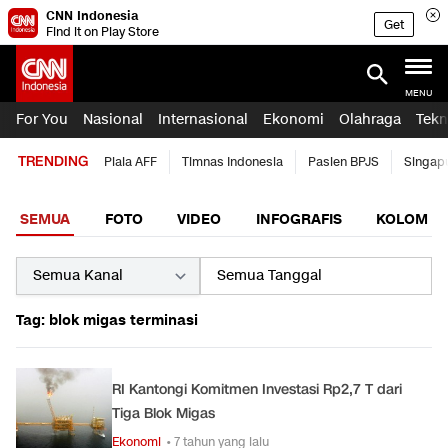
CNN Indonesia
Get
Find it on Play Store
MENU
For You
Nasional
Internasional
Ekonomi
Olahraga
Tekn
TRENDING
Piala AFF
Timnas Indonesia
Pasien BPJS
Singap
SEMUA
FOTO
VIDEO
INFOGRAFIS
KOLOM
Tag: blok migas terminasi
RI Kantongi Komitmen Investasi Rp2,7 T dari
Tiga Blok Migas
Ekonomi
• 7 tahun yang lalu