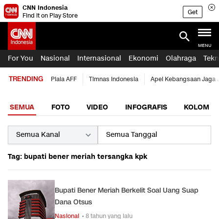
CNN Indonesia
Get
Find it on Play Store
MENU
For You
Nasional
Internasional
Ekonomi
Olahraga
Tekn
TRENDING
Piala AFF
Timnas Indonesia
Apel Kebangsaan Jaga 
SEMUA
FOTO
VIDEO
INFOGRAFIS
KOLOM
Tag: bupati bener meriah tersangka kpk
Bupati Bener Meriah Berkelit Soal Uang Suap
Dana Otsus
Nasional
• 8 tahun yang lalu