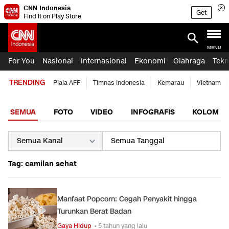
CNN Indonesia
Get
Find it on Play Store
MENU
For You
Nasional
Internasional
Ekonomi
Olahraga
Tekn
TRENDING
Piala AFF
Timnas Indonesia
Kemarau
Vietnam
SEMUA
FOTO
VIDEO
INFOGRAFIS
KOLOM
Tag: camilan sehat
Manfaat Popcorn: Cegah Penyakit hingga
Turunkan Berat Badan
Gaya Hidup
• 5 tahun yang lalu