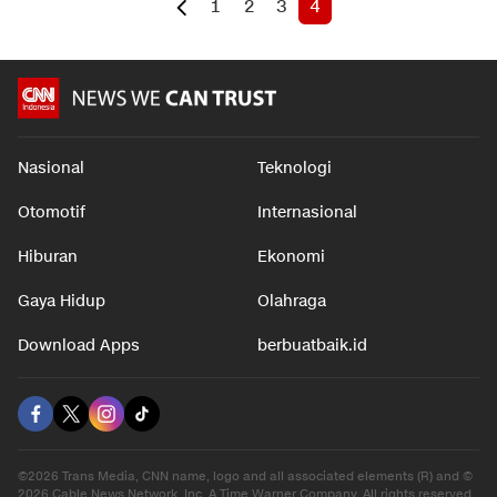
1
2
3
4
Nasional
Teknologi
Otomotif
Internasional
Hiburan
Ekonomi
Gaya Hidup
Olahraga
Download Apps
berbuatbaik.id
©2026 Trans Media, CNN name, logo and all associated elements (R) and ©
2026 Cable News Network, Inc. A Time Warner Company. All rights reserved.