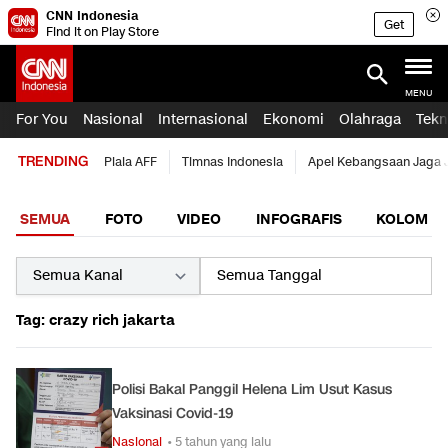
CNN Indonesia
Get
Find it on Play Store
MENU
For You
Nasional
Internasional
Ekonomi
Olahraga
Tekn
TRENDING
Piala AFF
Timnas Indonesia
Apel Kebangsaan Jaga 
SEMUA
FOTO
VIDEO
INFOGRAFIS
KOLOM
Tag: crazy rich jakarta
Polisi Bakal Panggil Helena Lim Usut Kasus
Vaksinasi Covid-19
Nasional
• 5 tahun yang lalu