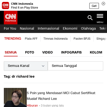
CNN Indonesia
Get
Find it on Play Store
MENU
For You
Nasional
Internasional
Ekonomi
Olahraga
Tekn
TRENDING
Piala AFF
Timnas Indonesia
Pasien BPJS
Singap
SEMUA
FOTO
VIDEO
INFOGRAFIS
KOLOM
Tag: dr richard lee
5 Poin yang Mendasari MCI Cabut Sertifikat
Mualaf Richard Lee
Hiburan
• 3 bulan yang lalu