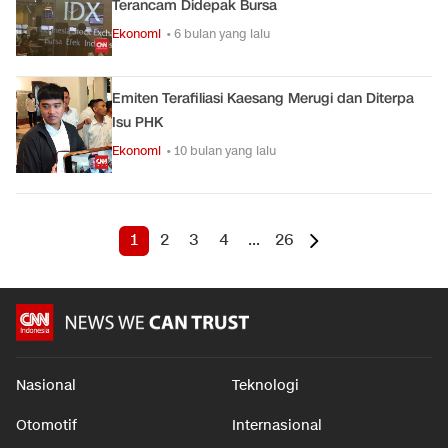
Terancam Didepak Bursa
Ekonomi
• 6 bulan yang lalu
Emiten Terafiliasi Kaesang Merugi dan Diterpa
Isu PHK
Ekonomi
• 10 bulan yang lalu
1
2
3
4
...
26
Nasional
Teknologi
Otomotif
Internasional