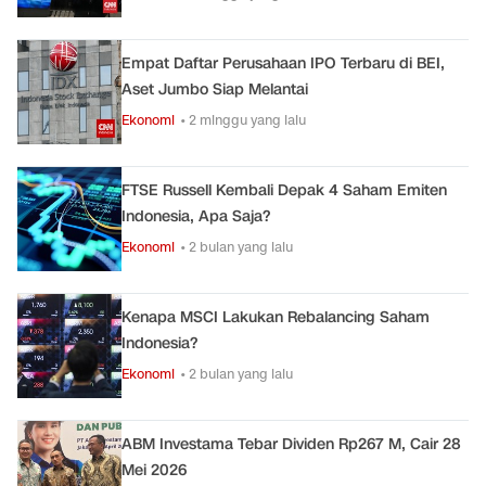
Empat Daftar Perusahaan IPO Terbaru di BEI,
Aset Jumbo Siap Melantai
Ekonomi
• 2 minggu yang lalu
FTSE Russell Kembali Depak 4 Saham Emiten
Indonesia, Apa Saja?
Ekonomi
• 2 bulan yang lalu
Kenapa MSCI Lakukan Rebalancing Saham
Indonesia?
Ekonomi
• 2 bulan yang lalu
ABM Investama Tebar Dividen Rp267 M, Cair 28
Mei 2026