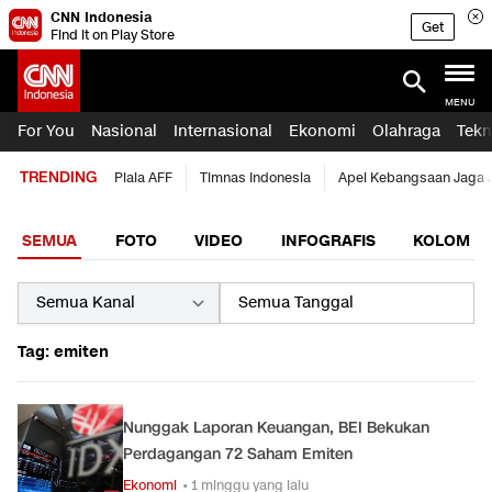
CNN Indonesia
Get
Find it on Play Store
MENU
For You
Nasional
Internasional
Ekonomi
Olahraga
Tekn
TRENDING
Piala AFF
Timnas Indonesia
Apel Kebangsaan Jaga 
SEMUA
FOTO
VIDEO
INFOGRAFIS
KOLOM
Tag: emiten
Nunggak Laporan Keuangan, BEI Bekukan
Perdagangan 72 Saham Emiten
Ekonomi
• 1 minggu yang lalu