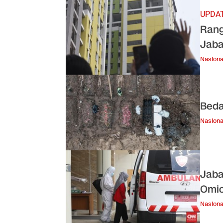
UPDAT
Rang
Jaba
Nasiona
Beda
Nasiona
Jaba
Omic
Nasiona