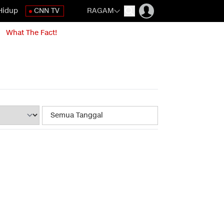
Hidup
CNN TV
RAGAM
What The Fact!