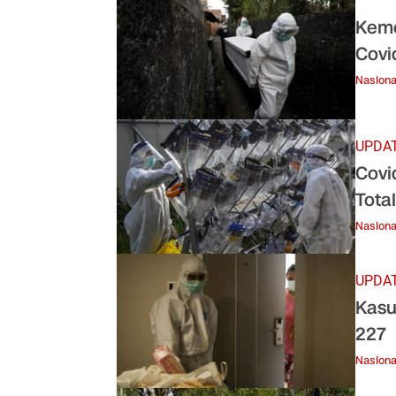
Keme
Covi
Nasiona
UPDAT
Covi
Tota
Nasiona
UPDAT
Kasu
227
Nasiona