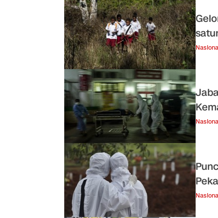
Gelo
satu
Nasiona
Jaba
Kema
Nasiona
Punc
Peka
Nasiona