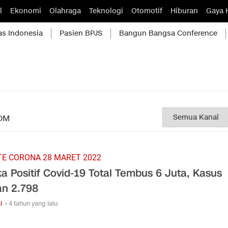
l
Ekonomi
Olahraga
Teknologi
Otomotif
Hiburan
Gaya 
as Indonesia
Pasien BPJS
Bangun Bangsa Conference
OM
E CORONA 28 MARET 2022
a Positif Covid-19 Total Tembus 6 Juta, Kasus
an 2.798
l
• 4 tahun yang lalu