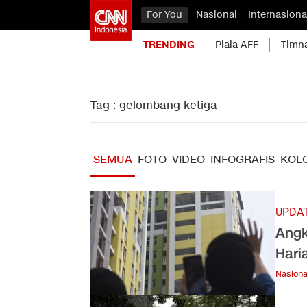
For You
Nasional
Internasiona
TRENDING
Piala AFF
Timn
Tag : gelombang ketiga
SEMUA
FOTO
VIDEO
INFOGRAFIS
KOL
UPDAT
Angk
Hari
Nasiona