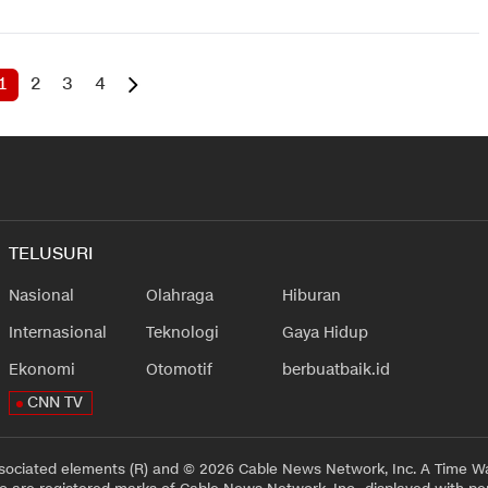
1
2
3
4
TELUSURI
Nasional
Olahraga
Hiburan
Internasional
Teknologi
Gaya Hidup
Ekonomi
Otomotif
berbuatbaik.id
CNN TV
sociated elements (R) and © 2026 Cable News Network, Inc. A Time Wa