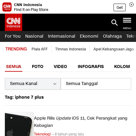
CNN Indonesia
Get
Find it on Play Store
MENU
For You
Nasional
Internasional
Ekonomi
Olahraga
Tekn
TRENDING
Piala AFF
Timnas Indonesia
Apel Kebangsaan Jaga 
SEMUA
FOTO
VIDEO
INFOGRAFIS
KOLOM
Tag: iphone 7 plus
Apple Rilis
Update
iOS 11, Cek Perangkat yang
Kebagian
Teknologi
• 8 tahun yang lalu