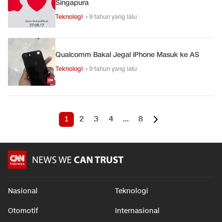
Singapura
Teknologi
• 9 tahun yang lalu
Qualcomm Bakal Jegal iPhone Masuk ke AS
Teknologi
• 9 tahun yang lalu
1
2
3
4
...
8
Nasional
Teknologi
Otomotif
Internasional