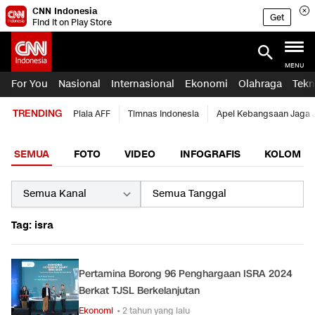
CNN Indonesia
Get
Find it on Play Store
MENU
For You
Nasional
Internasional
Ekonomi
Olahraga
Tekn
TRENDING
Piala AFF
Timnas Indonesia
Apel Kebangsaan Jaga 
SEMUA
FOTO
VIDEO
INFOGRAFIS
KOLOM
Tag: isra
Pertamina Borong 96 Penghargaan ISRA 2024
Berkat TJSL Berkelanjutan
Ekonomi
• 2 tahun yang lalu