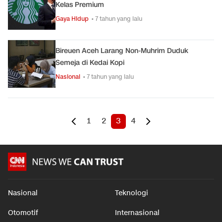
Kelas Premium
Gaya Hidup
• 7 tahun yang lalu
Bireuen Aceh Larang Non-Muhrim Duduk
Semeja di Kedai Kopi
Nasional
• 7 tahun yang lalu
1
2
3
4
Nasional
Teknologi
Otomotif
Internasional