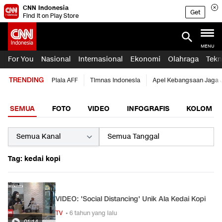
CNN Indonesia
Get
Find it on Play Store
MENU
For You
Nasional
Internasional
Ekonomi
Olahraga
Tekn
TRENDING
Piala AFF
Timnas Indonesia
Apel Kebangsaan Jaga 
SEMUA
FOTO
VIDEO
INFOGRAFIS
KOLOM
Tag: kedai kopi
VIDEO: 'Social Distancing' Unik Ala Kedai Kopi
TV
• 6 tahun yang lalu
01:14