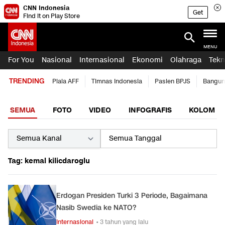
CNN Indonesia
Get
Find it on Play Store
MENU
For You
Nasional
Internasional
Ekonomi
Olahraga
Tekn
TRENDING
Piala AFF
Timnas Indonesia
Pasien BPJS
Bangun
SEMUA
FOTO
VIDEO
INFOGRAFIS
KOLOM
Tag: kemal kilicdaroglu
Erdogan Presiden Turki 3 Periode, Bagaimana
Nasib Swedia ke NATO?
Internasional
• 3 tahun yang lalu