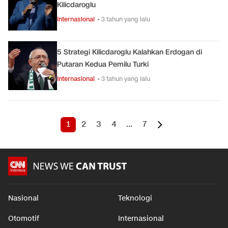
Kilicdaroglu
Internasional
• 3 tahun yang lalu
5 Strategi Kilicdaroglu Kalahkan Erdogan di
Putaran Kedua Pemilu Turki
Internasional
• 3 tahun yang lalu
1
2
3
4
...
7
Nasional
Teknologi
Otomotif
Internasional