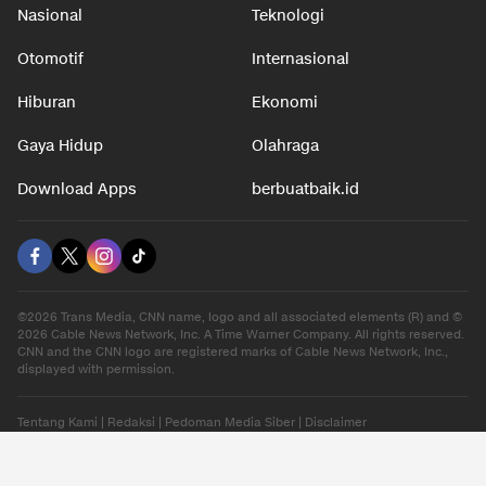
Nasional
Teknologi
Otomotif
Internasional
Hiburan
Ekonomi
Gaya Hidup
Olahraga
Download Apps
berbuatbaik.id
©2026 Trans Media, CNN name, logo and all associated elements (R) and ©
2026 Cable News Network, Inc. A Time Warner Company. All rights reserved.
CNN and the CNN logo are registered marks of Cable News Network, Inc.,
displayed with permission.
Tentang Kami
|
Redaksi
|
Pedoman Media Siber
|
Disclaimer