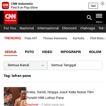
CNN Indonesia
Get
Find it on Play Store
MENU
For You
Nasional
Internasional
Ekonomi
Olahraga
Tekn
TRENDING
Piala AFF
Timnas Indonesia
Karhutla
Pilot Malay
SEMUA
FOTO
VIDEO
INFOGRAFIS
KOLOM
Tag: lafran pane
Anies, Sandi, hingga Jusuf Kalla Nobar Film
Pendiri HMI Lafran Pane
Nasional
• 2 tahun yang lalu