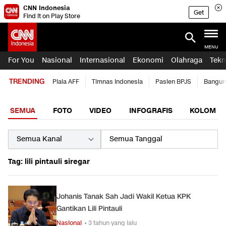
CNN Indonesia
Get
Find it on Play Store
MENU
For You
Nasional
Internasional
Ekonomi
Olahraga
Tekn
TRENDING
Piala AFF
Timnas Indonesia
Pasien BPJS
Bangun
SEMUA
FOTO
VIDEO
INFOGRAFIS
KOLOM
Tag: lili pintauli siregar
Johanis Tanak Sah Jadi Wakil Ketua KPK
Gantikan Lili Pintauli
Nasional
• 3 tahun yang lalu