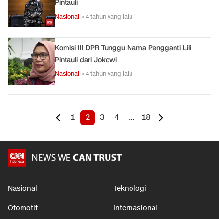
Pintauli
Nasional
• 4 tahun yang lalu
Komisi III DPR Tunggu Nama Pengganti Lili
Pintauli dari Jokowi
Nasional
• 4 tahun yang lalu
1
2
3
4
...
18
Nasional
Teknologi
Otomotif
Internasional