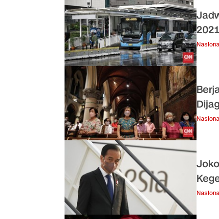
Jadw
2021
Nasiona
Berj
Dija
Nasiona
Joko
Kege
Nasiona