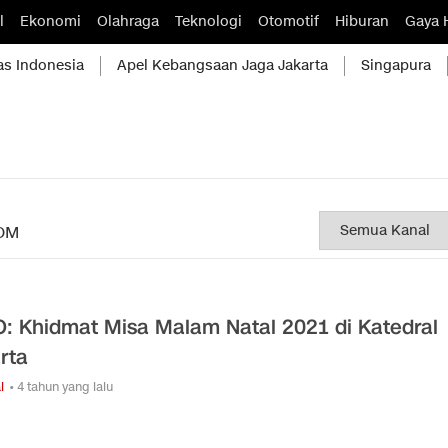
l
Ekonomi
Olahraga
Teknologi
Otomotif
Hiburan
Gaya 
as Indonesia
Apel Kebangsaan Jaga Jakarta
Singapura
OM
: Khidmat Misa Malam Natal 2021 di Katedral
rta
l
• 4 tahun yang lalu