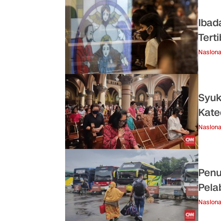
Ibad
Terti
Nasiona
Syuk
Kate
Nasiona
Penu
Pela
Nasiona