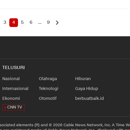
3
4
5
6
...
9
TELUSURI
Nasional
Olahraga
Hiburan
Internasional
Teknologi
Gaya Hidup
Ekonomi
Otomotif
berbuatbaik.id
CNN TV
sociated elements (R) and © 2026 Cable News Network, Inc. A Time Wa