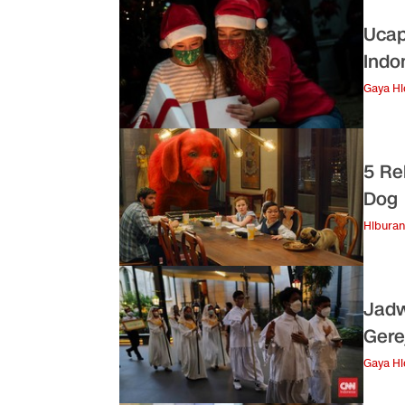
Ucap
Indo
Gaya H
5 Re
Dog
Hiburan
Jadw
Gere
Gaya H