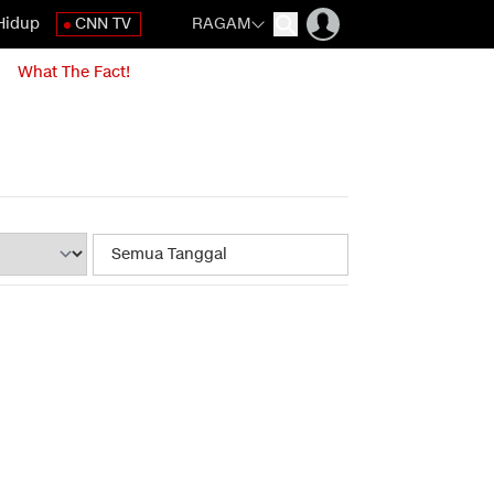
Hidup
CNN TV
RAGAM
What The Fact!