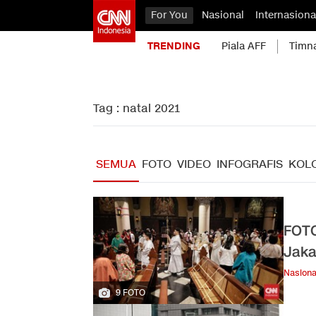
For You
Nasional
Internasiona
TRENDING
Piala AFF
Timn
Tag : natal 2021
SEMUA
FOTO
VIDEO
INFOGRAFIS
KOL
FOTO
Jaka
Nasiona
9 FOTO