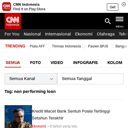
CNN Indonesia
Get
Find it on Play Store
MENU
For You
Nasional
Internasional
Ekonomi
Olahraga
Tekn
TRENDING
Piala AFF
Timnas Indonesia
Pasien BPJS
Bangun
SEMUA
FOTO
VIDEO
INFOGRAFIS
KOLOM
Tag: non performing loan
Kredit Macet Bank Sentuh Posisi Tertinggi
Setahun Terakhir
Ekonomi
• 6 tahun yang lalu