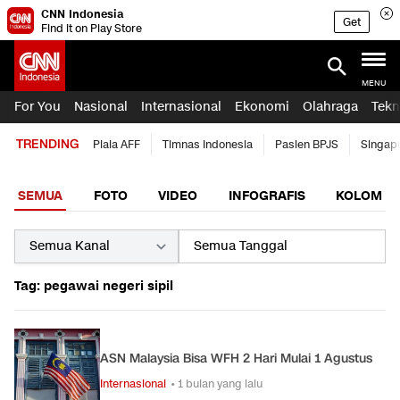
CNN Indonesia
Get
Find it on Play Store
MENU
For You
Nasional
Internasional
Ekonomi
Olahraga
Tekn
TRENDING
Piala AFF
Timnas Indonesia
Pasien BPJS
Singap
SEMUA
FOTO
VIDEO
INFOGRAFIS
KOLOM
Tag: pegawai negeri sipil
ASN Malaysia Bisa WFH 2 Hari Mulai 1 Agustus
Internasional
• 1 bulan yang lalu