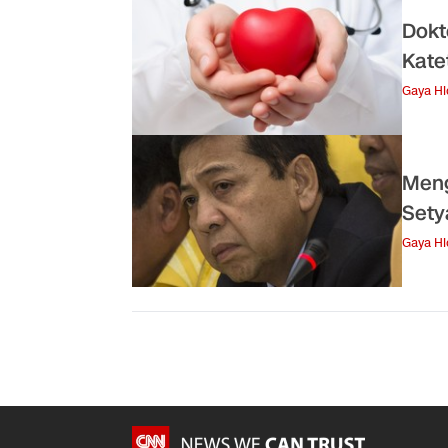
Dokt
Kate
Gaya H
Meng
Sety
Gaya H