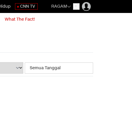
Hidup
CNN TV
RAGAM
What The Fact!