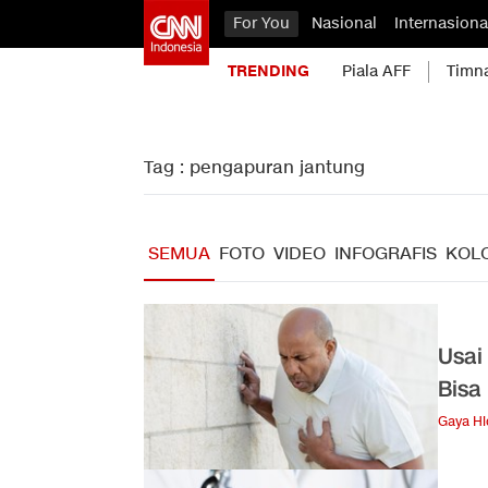
For You
Nasional
Internasiona
TRENDING
Piala AFF
Timn
Tag : pengapuran jantung
SEMUA
FOTO
VIDEO
INFOGRAFIS
KOL
Usai
Bisa
Gaya H