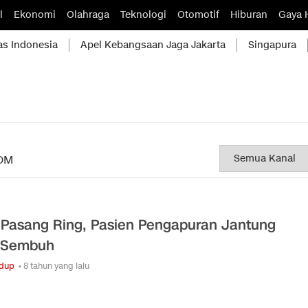
l
Ekonomi
Olahraga
Teknologi
Otomotif
Hiburan
Gaya 
as Indonesia
Apel Kebangsaan Jaga Jakarta
Singapura
OM
 Pasang Ring, Pasien Pengapuran Jantung
 Sembuh
idup
• 8 tahun yang lalu