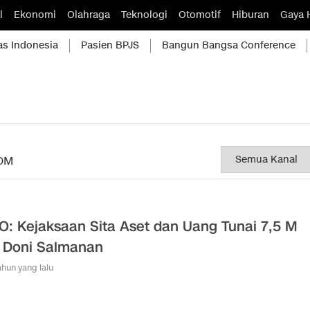
l
Ekonomi
Olahraga
Teknologi
Otomotif
Hiburan
Gaya 
as Indonesia
Pasien BPJS
Bangun Bangsa Conference
OM
O: Kejaksaan Sita Aset dan Uang Tunai 7,5 M
k Doni Salmanan
tahun yang lalu