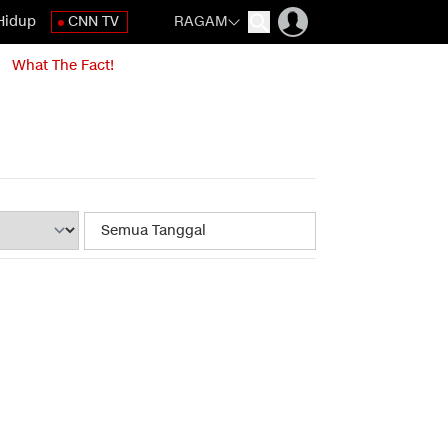
Hidup
CNN TV
RAGAM
What The Fact!