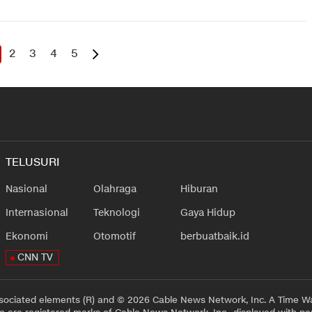
2
3
4
5
TELUSURI
Nasional
Olahraga
Hiburan
Internasional
Teknologi
Gaya Hidup
Ekonomi
Otomotif
berbuatbaik.id
CNN TV
sociated elements (R) and © 2026 Cable News Network, Inc. A Time Wa