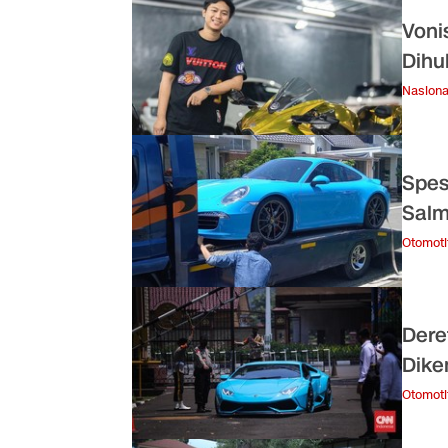
Voni
Dihu
Nasiona
Spes
Salm
Otomoti
Dere
Dike
Otomoti