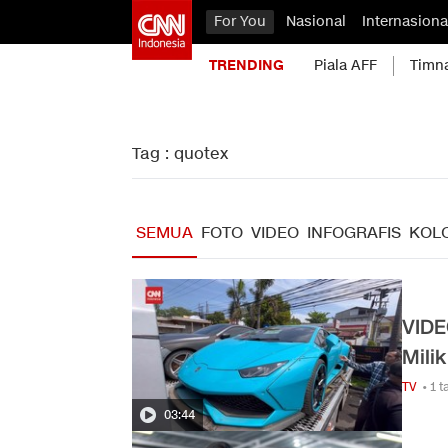
For You
Nasional
Internasiona
TRENDING
Piala AFF
Timn
Tag : quotex
SEMUA
FOTO
VIDEO
INFOGRAFIS
KOL
VIDE
Mili
TV
• 1 
03:44