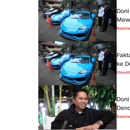
Doni
Mewa
Nasiona
Fakt
ke D
Otomoti
Doni
Dend
Nasiona