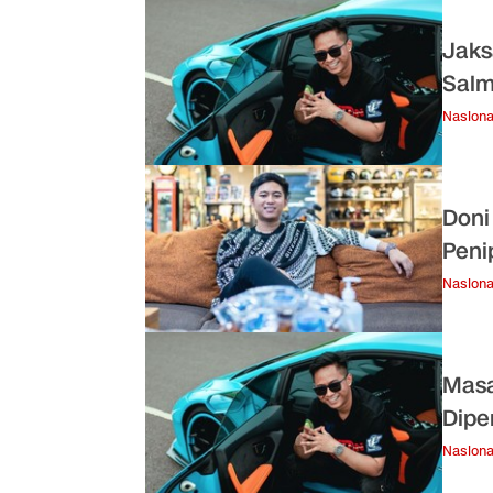
Jaks
Salm
Nasiona
Doni
Peni
Nasiona
Masa
Dipe
Nasiona